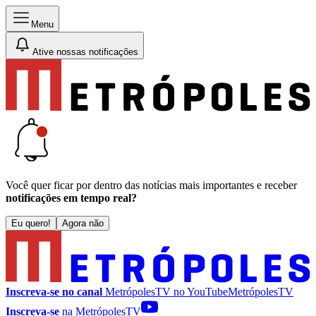
Menu
Ative nossas notificações
Você quer ficar por dentro das notícias mais importantes e receber
notificações em tempo real?
Eu quero!
Agora não
Inscreva-se no canal
MetrópolesTV no
YouTube
MetrópolesTV
Inscreva-se
na MetrópolesTV