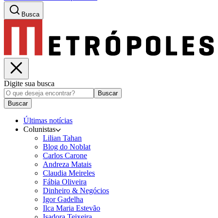
Busca
Digite sua busca
Buscar
Buscar
Últimas notícias
Colunistas
Lilian Tahan
Blog do Noblat
Carlos Carone
Andreza Matais
Claudia Meireles
Fábia Oliveira
Dinheiro & Negócios
Igor Gadelha
Ilca Maria Estevão
Isadora Teixeira