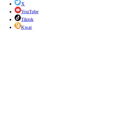
X
YouTube
Tiktok
Kwai