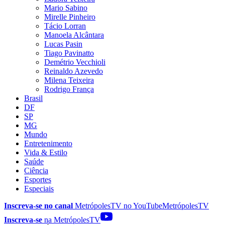
Mario Sabino
Mirelle Pinheiro
Tácio Lorran
Manoela Alcântara
Lucas Pasin
Tiago Pavinatto
Demétrio Vecchioli
Reinaldo Azevedo
Milena Teixeira
Rodrigo França
Brasil
DF
SP
MG
Mundo
Entretenimento
Vida & Estilo
Saúde
Ciência
Esportes
Especiais
Inscreva-se no canal
MetrópolesTV no
YouTube
MetrópolesTV
Inscreva-se
na MetrópolesTV