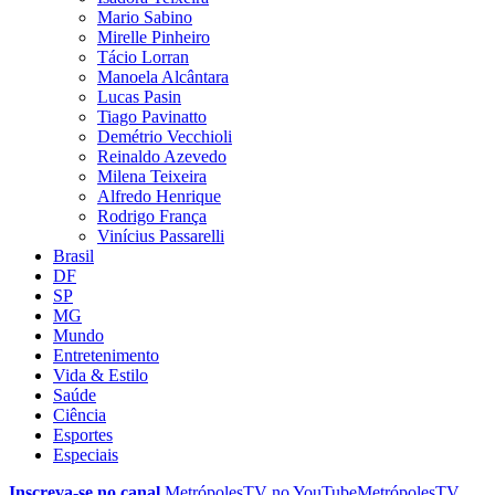
Mario Sabino
Mirelle Pinheiro
Tácio Lorran
Manoela Alcântara
Lucas Pasin
Tiago Pavinatto
Demétrio Vecchioli
Reinaldo Azevedo
Milena Teixeira
Alfredo Henrique
Rodrigo França
Vinícius Passarelli
Brasil
DF
SP
MG
Mundo
Entretenimento
Vida & Estilo
Saúde
Ciência
Esportes
Especiais
Inscreva-se no canal
MetrópolesTV no
YouTube
MetrópolesTV