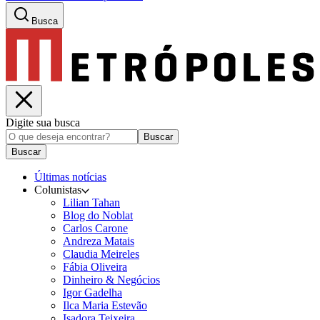
Busca
Digite sua busca
Buscar
Buscar
Últimas notícias
Colunistas
Lilian Tahan
Blog do Noblat
Carlos Carone
Andreza Matais
Claudia Meireles
Fábia Oliveira
Dinheiro & Negócios
Igor Gadelha
Ilca Maria Estevão
Isadora Teixeira