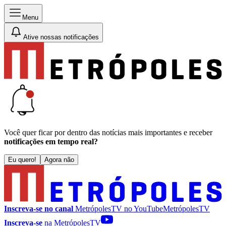
Menu
Ative nossas notificações
Você quer ficar por dentro das notícias mais importantes e receber
notificações em tempo real?
Eu quero!
Agora não
Inscreva-se no canal
MetrópolesTV no
YouTube
MetrópolesTV
Inscreva-se
na MetrópolesTV