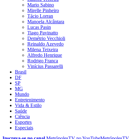
Mario Sabino
Mirelle Pinheiro
Tácio Lorran
Manoela Alcântara
Lucas Pasin
Tiago Pavinatto
Demétrio Vecchioli
Reinaldo Azevedo
Milena Teixeira
Alfredo Henrique
Rodrigo França
Vinícius Passarelli
Brasil
DF
SP
MG
Mundo
Entretenimento
Vida & Estilo
Saúde
Ciência
Esportes
Especiais
Inscreva-se no canal
MetrópolesTV no
YouTube
MetrópolesTV