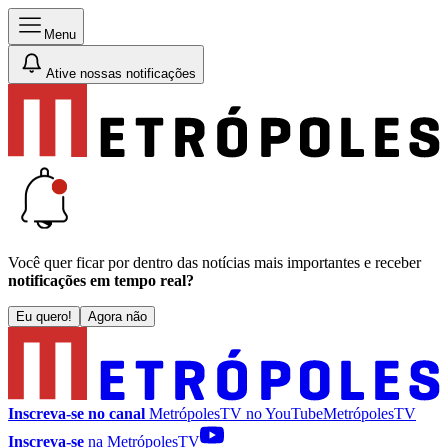
Menu
Ative nossas notificações
Você quer ficar por dentro das notícias mais importantes e receber
notificações em tempo real?
Eu quero!
Agora não
Inscreva-se no canal
MetrópolesTV no
YouTube
MetrópolesTV
Inscreva-se
na MetrópolesTV