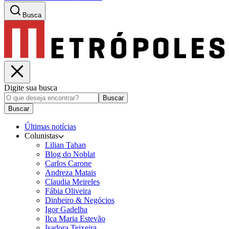
Busca
Digite sua busca
Buscar
Buscar
Últimas notícias
Colunistas
Lilian Tahan
Blog do Noblat
Carlos Carone
Andreza Matais
Claudia Meireles
Fábia Oliveira
Dinheiro & Negócios
Igor Gadelha
Ilca Maria Estevão
Isadora Teixeira