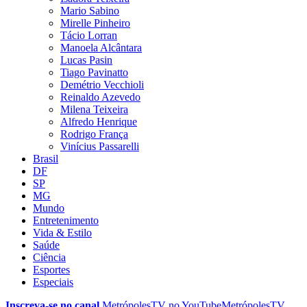
Mario Sabino
Mirelle Pinheiro
Tácio Lorran
Manoela Alcântara
Lucas Pasin
Tiago Pavinatto
Demétrio Vecchioli
Reinaldo Azevedo
Milena Teixeira
Alfredo Henrique
Rodrigo França
Vinícius Passarelli
Brasil
DF
SP
MG
Mundo
Entretenimento
Vida & Estilo
Saúde
Ciência
Esportes
Especiais
Inscreva-se no canal
MetrópolesTV no
YouTube
MetrópolesTV