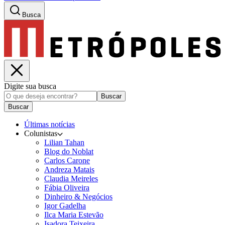
Busca
Digite sua busca
Buscar
Buscar
Últimas notícias
Colunistas
Lilian Tahan
Blog do Noblat
Carlos Carone
Andreza Matais
Claudia Meireles
Fábia Oliveira
Dinheiro & Negócios
Igor Gadelha
Ilca Maria Estevão
Isadora Teixeira