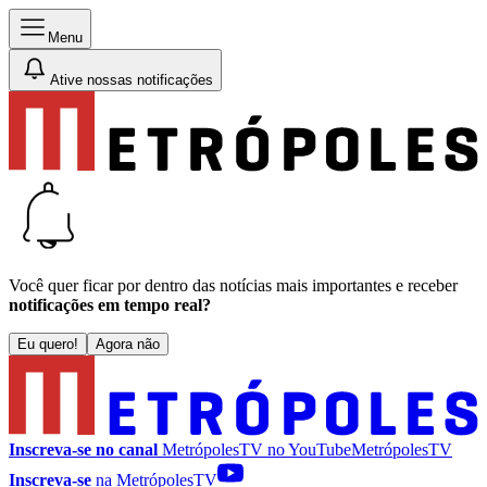
Menu
Ative nossas notificações
Você quer ficar por dentro das notícias mais importantes e receber
notificações em tempo real?
Eu quero!
Agora não
Inscreva-se no canal
MetrópolesTV no
YouTube
MetrópolesTV
Inscreva-se
na MetrópolesTV