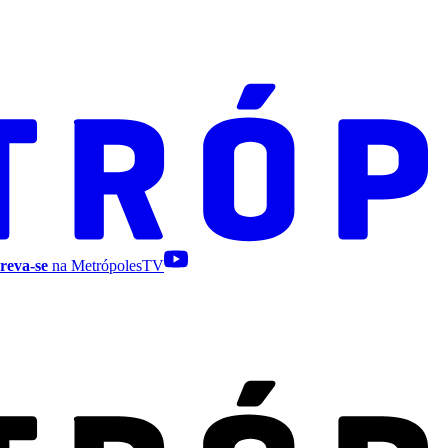
reva-se
na MetrópolesTV