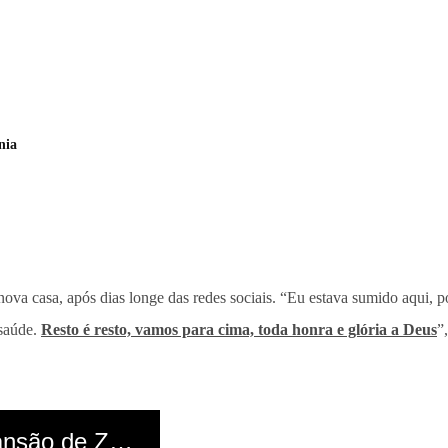
nia
da nova casa, após dias longe das redes sociais. “Eu estava sumido aqu
 saúde.
Resto é resto, vamos para cima, toda honra e glória a Deus
”