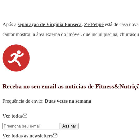
Após a
separação de Virginia Fonseca
,
Zé Felipe
está de casa nova
cantor mostrou a área externa do imóvel, que inclui piscina, churras
Receba no seu email as notícias de Fitness&Nutriç
Frequência de envio:
Duas vezes na semana
Ver todas
Assinar
Ver todas
as newsletters