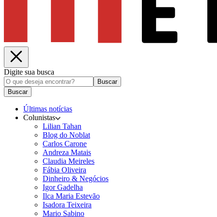
Digite sua busca
Buscar
Buscar
Últimas notícias
Colunistas
Lilian Tahan
Blog do Noblat
Carlos Carone
Andreza Matais
Claudia Meireles
Fábia Oliveira
Dinheiro & Negócios
Igor Gadelha
Ilca Maria Estevão
Isadora Teixeira
Mario Sabino