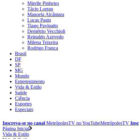
Mirelle Pinheiro
Tácio Lorran
Manoela Alcântara
Lucas Pasin
Tiago Pavinatto
Demétrio Vecchioli
Reinaldo Azevedo
Milena Teixeira
Rodrigo França
Brasil
DF
SP
MG
Mundo
Entretenimento
Vida & Estilo
Saúde
Ciência
Esportes
Especiais
Inscreva-se no canal
MetrópolesTV no
YouTube
MetrópolesTV
Insc
Página Inicial
Vida & Estilo