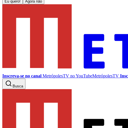
Eu quero!
Agora não
Inscreva-se no canal
MetrópolesTV no
YouTube
MetrópolesTV
Insc
Busca