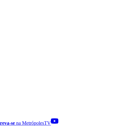
reva-se
na MetrópolesTV