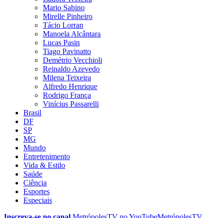
Mario Sabino
Mirelle Pinheiro
Tácio Lorran
Manoela Alcântara
Lucas Pasin
Tiago Pavinatto
Demétrio Vecchioli
Reinaldo Azevedo
Milena Teixeira
Alfredo Henrique
Rodrigo França
Vinícius Passarelli
Brasil
DF
SP
MG
Mundo
Entretenimento
Vida & Estilo
Saúde
Ciência
Esportes
Especiais
Inscreva-se no canal
MetrópolesTV no
YouTube
MetrópolesTV