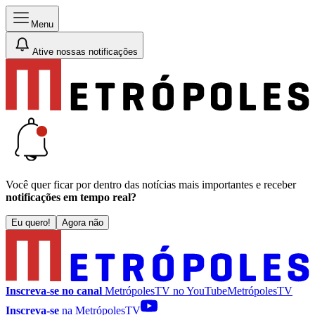
Menu
Ative nossas notificações
Você quer ficar por dentro das notícias mais importantes e receber
notificações em tempo real?
Eu quero!
Agora não
Inscreva-se no canal
MetrópolesTV no
YouTube
MetrópolesTV
Inscreva-se
na MetrópolesTV