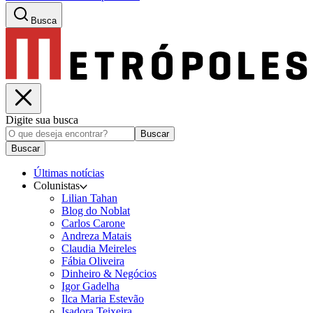
Busca
Digite sua busca
Buscar
Buscar
Últimas notícias
Colunistas
Lilian Tahan
Blog do Noblat
Carlos Carone
Andreza Matais
Claudia Meireles
Fábia Oliveira
Dinheiro & Negócios
Igor Gadelha
Ilca Maria Estevão
Isadora Teixeira