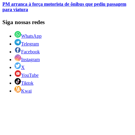
PM arranca à força motorista de ônibus que pediu passagem
para viatura
Siga nossas redes
WhatsApp
Telegram
Facebook
Instagram
X
YouTube
Tiktok
Kwai