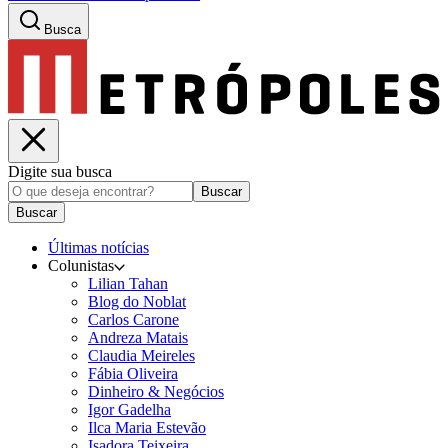
Busca
Digite sua busca
Buscar
Buscar
Últimas notícias
Colunistas
Lilian Tahan
Blog do Noblat
Carlos Carone
Andreza Matais
Claudia Meireles
Fábia Oliveira
Dinheiro & Negócios
Igor Gadelha
Ilca Maria Estevão
Isadora Teixeira