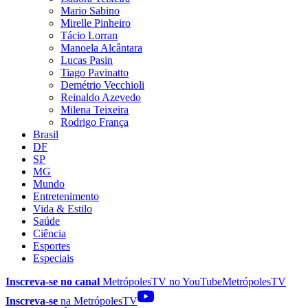
Mario Sabino
Mirelle Pinheiro
Tácio Lorran
Manoela Alcântara
Lucas Pasin
Tiago Pavinatto
Demétrio Vecchioli
Reinaldo Azevedo
Milena Teixeira
Rodrigo França
Brasil
DF
SP
MG
Mundo
Entretenimento
Vida & Estilo
Saúde
Ciência
Esportes
Especiais
Inscreva-se no canal
MetrópolesTV no
YouTube
MetrópolesTV
Inscreva-se
na MetrópolesTV