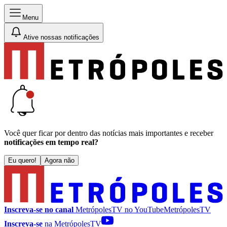
Menu
Ative nossas notificações
Você quer ficar por dentro das notícias mais importantes e receber
notificações em tempo real?
Eu quero!
Agora não
Inscreva-se no canal
MetrópolesTV no
YouTube
MetrópolesTV
Inscreva-se
na MetrópolesTV