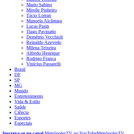
Mario Sabino
Mirelle Pinheiro
Tácio Lorran
Manoela Alcântara
Lucas Pasin
Tiago Pavinatto
Demétrio Vecchioli
Reinaldo Azevedo
Milena Teixeira
Alfredo Henrique
Rodrigo França
Vinícius Passarelli
Brasil
DF
SP
MG
Mundo
Entretenimento
Vida & Estilo
Saúde
Ciência
Esportes
Especiais
Inscreva-se no canal
MetrópolesTV no
YouTube
MetrópolesTV