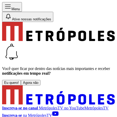
Menu
Ative nossas notificações
Você quer ficar por dentro das notícias mais importantes e receber
notificações em tempo real?
Eu quero!
Agora não
Inscreva-se no canal
MetrópolesTV no
YouTube
MetrópolesTV
Inscreva-se
na MetrópolesTV