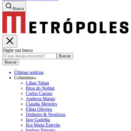
Busca
Digite sua busca
Buscar
Buscar
Últimas notícias
Colunistas
Lilian Tahan
Blog do Noblat
Carlos Carone
Andreza Matais
Claudia Meireles
Fábia Oliveira
Dinheiro & Negócios
Igor Gadelha
Ilca Maria Estevão
Isadora Teixeira