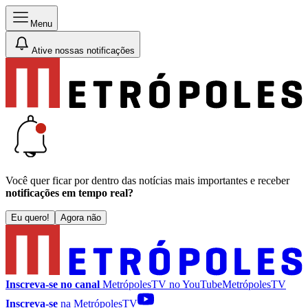
Menu
Ative nossas notificações
Você quer ficar por dentro das notícias mais importantes e receber
notificações em tempo real?
Eu quero!
Agora não
Inscreva-se no canal
MetrópolesTV no
YouTube
MetrópolesTV
Inscreva-se
na MetrópolesTV