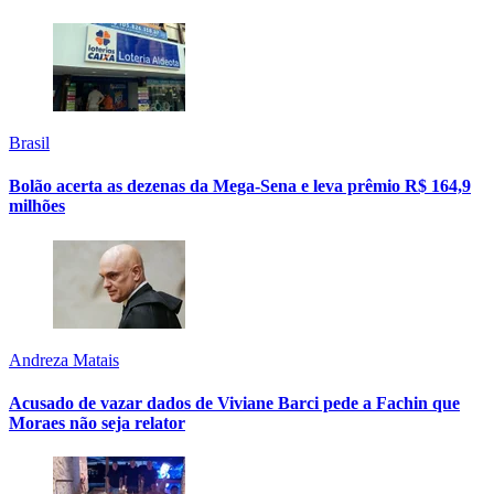
Brasil
Bolão acerta as dezenas da Mega-Sena e leva prêmio R$ 164,9
milhões
Andreza Matais
Acusado de vazar dados de Viviane Barci pede a Fachin que
Moraes não seja relator