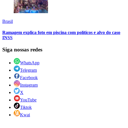
Brasil
Ramagem explica foto em piscina com políticos e alvo do caso
INSS
Siga nossas redes
WhatsApp
Telegram
Facebook
Instagram
X
YouTube
Tiktok
Kwai