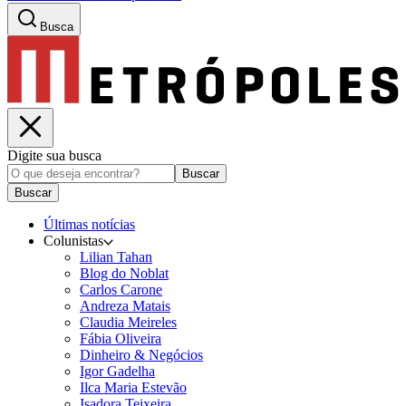
Busca
Digite sua busca
Buscar
Buscar
Últimas notícias
Colunistas
Lilian Tahan
Blog do Noblat
Carlos Carone
Andreza Matais
Claudia Meireles
Fábia Oliveira
Dinheiro & Negócios
Igor Gadelha
Ilca Maria Estevão
Isadora Teixeira