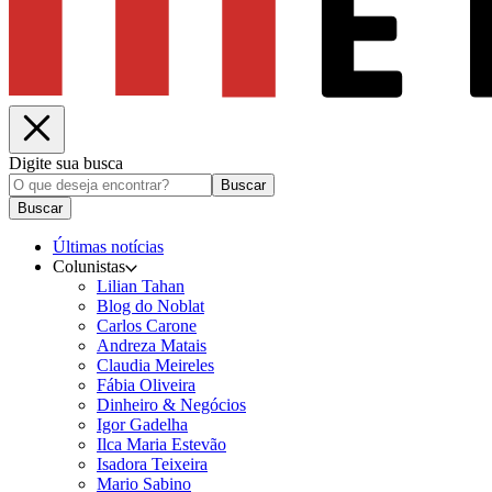
Digite sua busca
Buscar
Buscar
Últimas notícias
Colunistas
Lilian Tahan
Blog do Noblat
Carlos Carone
Andreza Matais
Claudia Meireles
Fábia Oliveira
Dinheiro & Negócios
Igor Gadelha
Ilca Maria Estevão
Isadora Teixeira
Mario Sabino