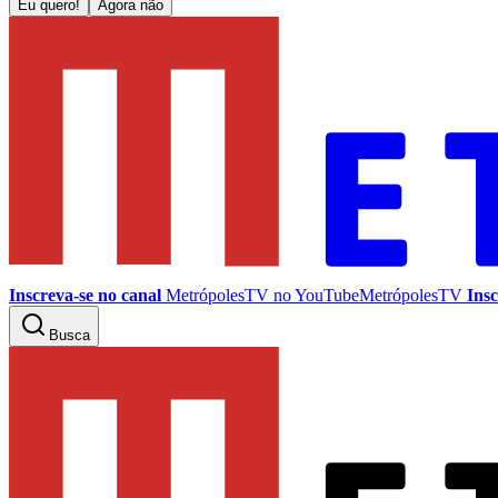
Eu quero!
Agora não
Inscreva-se no canal
MetrópolesTV no
YouTube
MetrópolesTV
Insc
Busca