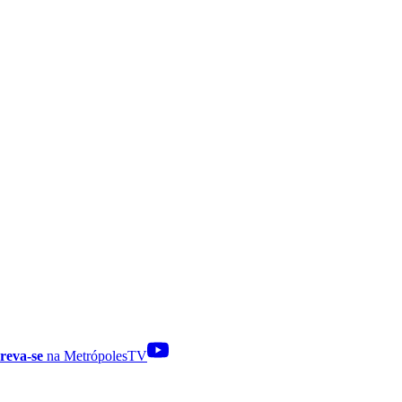
reva-se
na MetrópolesTV