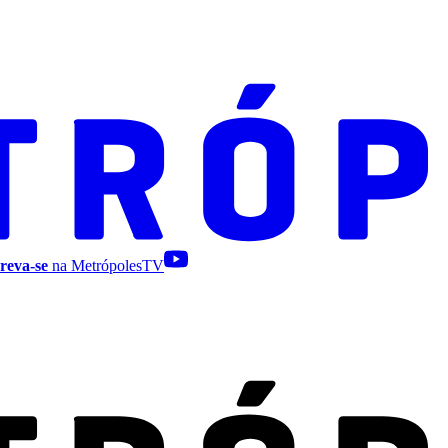
reva-se
na MetrópolesTV