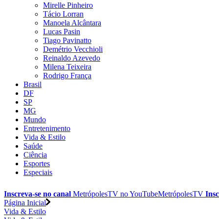
Mirelle Pinheiro
Tácio Lorran
Manoela Alcântara
Lucas Pasin
Tiago Pavinatto
Demétrio Vecchioli
Reinaldo Azevedo
Milena Teixeira
Rodrigo França
Brasil
DF
SP
MG
Mundo
Entretenimento
Vida & Estilo
Saúde
Ciência
Esportes
Especiais
Inscreva-se no canal
MetrópolesTV no
YouTube
MetrópolesTV
Insc
Página Inicial
Vida & Estilo