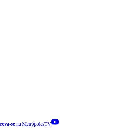
reva-se
na MetrópolesTV