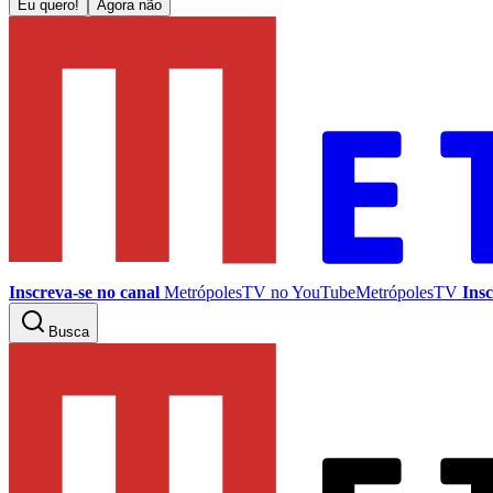
Eu quero!
Agora não
Inscreva-se no canal
MetrópolesTV no
YouTube
MetrópolesTV
Insc
Busca