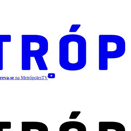
reva-se
na MetrópolesTV