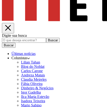
Digite sua busca
Buscar
Buscar
Últimas notícias
Colunistas
Lilian Tahan
Blog do Noblat
Carlos Carone
Andreza Matais
Claudia Meireles
Fábia Oliveira
Dinheiro & Negócios
Igor Gadelha
Ilca Maria Estevão
Isadora Teixeira
Mario Sabino