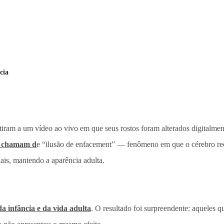
cia
istiram a um vídeo ao vivo em que seus rostos foram alterados digital
as chamam d
e “ilusão de enfacement” — fenômeno em que o cérebro r
ais, mantendo a aparência adulta.
a infância e da vida adulta
. O resultado foi surpreendente: aqueles q