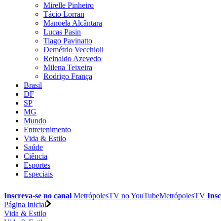
Mirelle Pinheiro
Tácio Lorran
Manoela Alcântara
Lucas Pasin
Tiago Pavinatto
Demétrio Vecchioli
Reinaldo Azevedo
Milena Teixeira
Rodrigo França
Brasil
DF
SP
MG
Mundo
Entretenimento
Vida & Estilo
Saúde
Ciência
Esportes
Especiais
Inscreva-se no canal
MetrópolesTV no
YouTube
MetrópolesTV
Insc
Página Inicial
Vida & Estilo