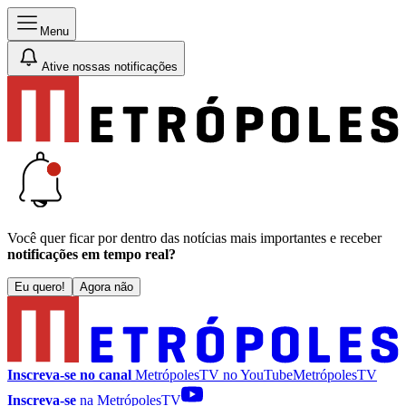
Menu
Ative nossas notificações
Você quer ficar por dentro das notícias mais importantes e receber
notificações em tempo real?
Eu quero!
Agora não
Inscreva-se no canal
MetrópolesTV no
YouTube
MetrópolesTV
Inscreva-se
na MetrópolesTV