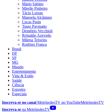
Mario Sabino
Mirelle Pinheiro
Tácio Lorran
Manoela Alcântara
Lucas Pasin
Tiago Pavinatto
Demétrio Vecchioli
Reinaldo Azevedo
Milena Teixeira
Rodrigo França
Brasil
DF
SP
MG
Mundo
Entretenimento
Vida & Estilo
Saúde
Ciência
Esportes
Especiais
Inscreva-se no canal
MetrópolesTV no
YouTube
MetrópolesTV
Inscreva-se
na MetrópolesTV