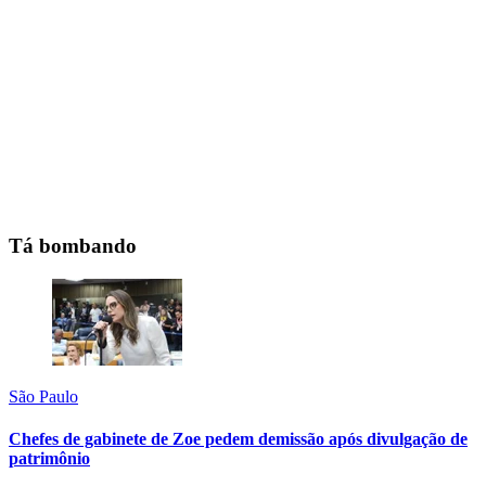
Tá bombando
São Paulo
Chefes de gabinete de Zoe pedem demissão após divulgação de
patrimônio