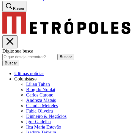
Busca
Digite sua busca
Buscar
Buscar
Últimas notícias
Colunistas
Lilian Tahan
Blog do Noblat
Carlos Carone
Andreza Matais
Claudia Meireles
Fábia Oliveira
Dinheiro & Negócios
Igor Gadelha
Ilca Maria Estevão
Isadora Teixeira