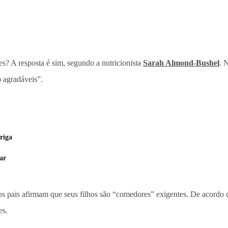
es? A resposta é sim, segundo a nutricionista
Sarah Almond-Bushel
. 
 agradáveis”.
riga
ar
pais afirmam que seus filhos são “comedores” exigentes. De acordo c
es.