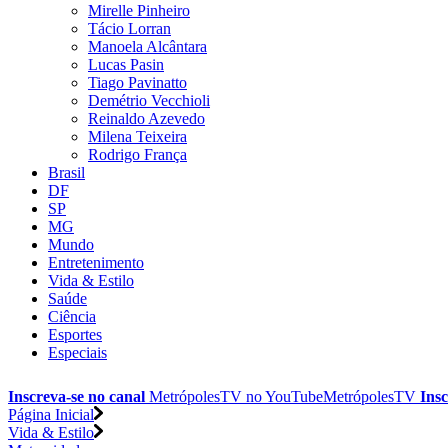
Mirelle Pinheiro
Tácio Lorran
Manoela Alcântara
Lucas Pasin
Tiago Pavinatto
Demétrio Vecchioli
Reinaldo Azevedo
Milena Teixeira
Rodrigo França
Brasil
DF
SP
MG
Mundo
Entretenimento
Vida & Estilo
Saúde
Ciência
Esportes
Especiais
Inscreva-se no canal
MetrópolesTV no
YouTube
MetrópolesTV
Insc
Página Inicial
Vida & Estilo