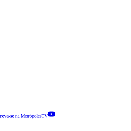
reva-se
na MetrópolesTV