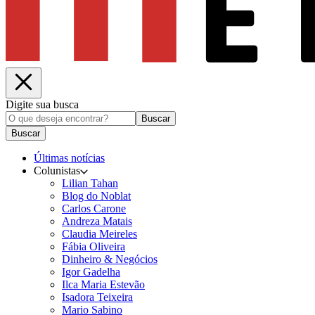
Digite sua busca
Buscar
Buscar
Últimas notícias
Colunistas
Lilian Tahan
Blog do Noblat
Carlos Carone
Andreza Matais
Claudia Meireles
Fábia Oliveira
Dinheiro & Negócios
Igor Gadelha
Ilca Maria Estevão
Isadora Teixeira
Mario Sabino