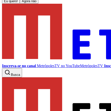
Eu quero!
Agora não
Inscreva-se no canal
MetrópolesTV no
YouTube
MetrópolesTV
Insc
Busca