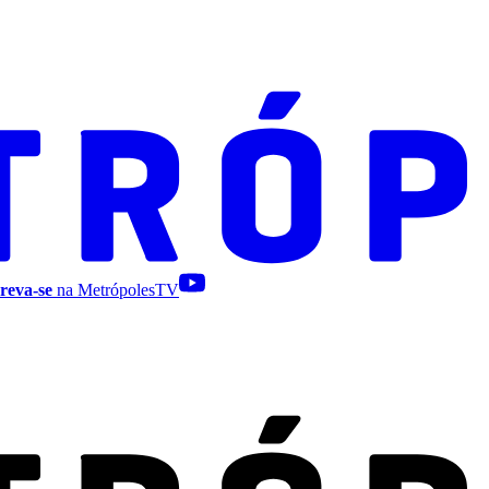
reva-se
na MetrópolesTV