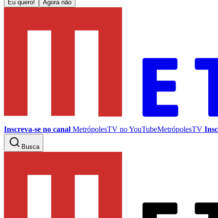
Eu quero!
Agora não
Inscreva-se no canal
MetrópolesTV no
YouTube
MetrópolesTV
Insc
Busca