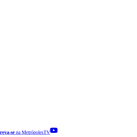
reva-se
na MetrópolesTV