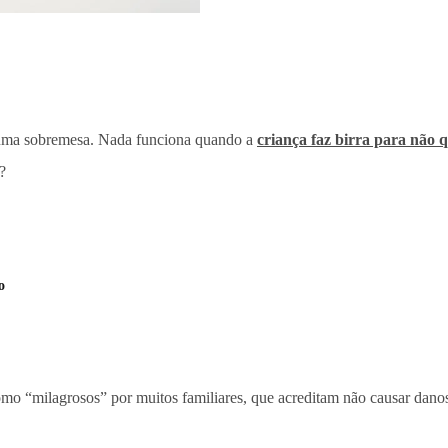
r uma sobremesa. Nada funciona quando a
criança faz birra para não 
?
o
mo “milagrosos” por muitos familiares, que acreditam não causar danos 