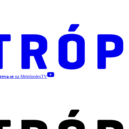
reva-se
na MetrópolesTV