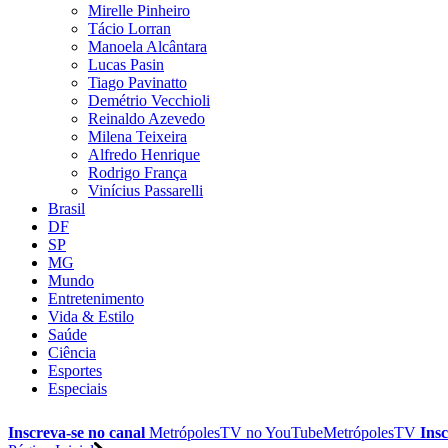
Mirelle Pinheiro
Tácio Lorran
Manoela Alcântara
Lucas Pasin
Tiago Pavinatto
Demétrio Vecchioli
Reinaldo Azevedo
Milena Teixeira
Alfredo Henrique
Rodrigo França
Vinícius Passarelli
Brasil
DF
SP
MG
Mundo
Entretenimento
Vida & Estilo
Saúde
Ciência
Esportes
Especiais
Inscreva-se no canal
MetrópolesTV no
YouTube
MetrópolesTV
Insc