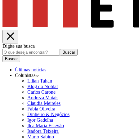
Digite sua busca
Buscar
Buscar
Últimas notícias
Colunistas
Lilian Tahan
Blog do Noblat
Carlos Carone
Andreza Matais
Claudia Meireles
Fábia Oliveira
Dinheiro & Negócios
Igor Gadelha
Ilca Maria Estevão
Isadora Teixeira
Mario Sabino