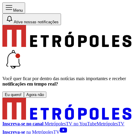
Menu
Ative nossas notificações
Você quer ficar por dentro das notícias mais importantes e receber
notificações em tempo real?
Eu quero!
Agora não
Inscreva-se no canal
MetrópolesTV no
YouTube
MetrópolesTV
Inscreva-se
na MetrópolesTV