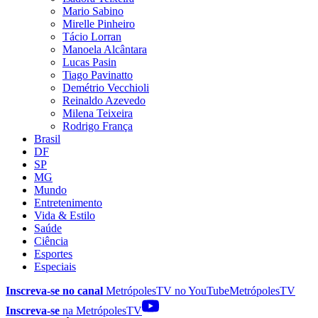
Mario Sabino
Mirelle Pinheiro
Tácio Lorran
Manoela Alcântara
Lucas Pasin
Tiago Pavinatto
Demétrio Vecchioli
Reinaldo Azevedo
Milena Teixeira
Rodrigo França
Brasil
DF
SP
MG
Mundo
Entretenimento
Vida & Estilo
Saúde
Ciência
Esportes
Especiais
Inscreva-se no canal
MetrópolesTV no
YouTube
MetrópolesTV
Inscreva-se
na MetrópolesTV