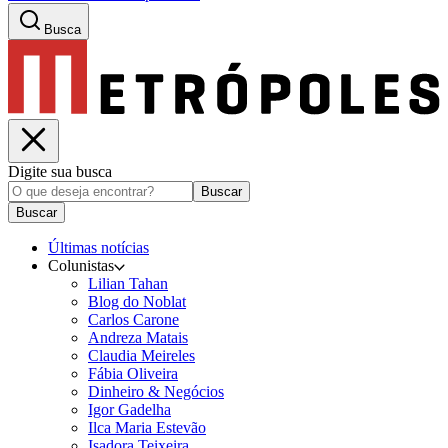
Busca
Digite sua busca
Buscar
Buscar
Últimas notícias
Colunistas
Lilian Tahan
Blog do Noblat
Carlos Carone
Andreza Matais
Claudia Meireles
Fábia Oliveira
Dinheiro & Negócios
Igor Gadelha
Ilca Maria Estevão
Isadora Teixeira