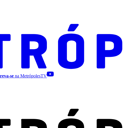
reva-se
na MetrópolesTV