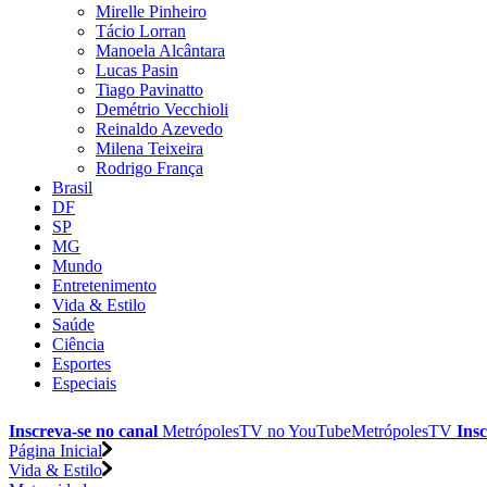
Mirelle Pinheiro
Tácio Lorran
Manoela Alcântara
Lucas Pasin
Tiago Pavinatto
Demétrio Vecchioli
Reinaldo Azevedo
Milena Teixeira
Rodrigo França
Brasil
DF
SP
MG
Mundo
Entretenimento
Vida & Estilo
Saúde
Ciência
Esportes
Especiais
Inscreva-se no canal
MetrópolesTV no
YouTube
MetrópolesTV
Insc
Página Inicial
Vida & Estilo