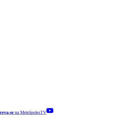
reva-se
na MetrópolesTV