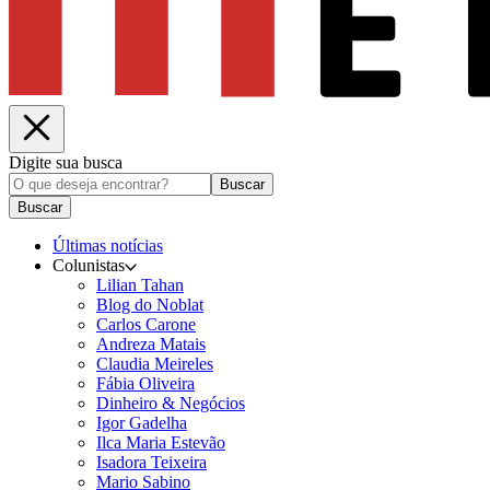
Digite sua busca
Buscar
Buscar
Últimas notícias
Colunistas
Lilian Tahan
Blog do Noblat
Carlos Carone
Andreza Matais
Claudia Meireles
Fábia Oliveira
Dinheiro & Negócios
Igor Gadelha
Ilca Maria Estevão
Isadora Teixeira
Mario Sabino