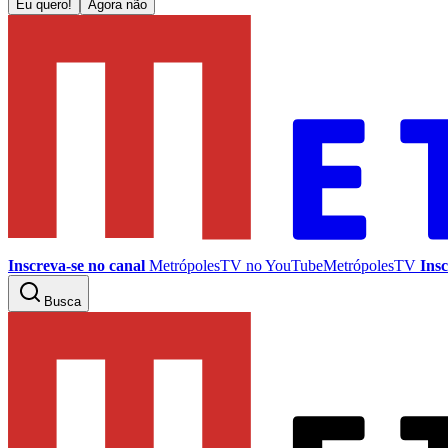
Eu quero!
Agora não
Inscreva-se no canal
MetrópolesTV no
YouTube
MetrópolesTV
Insc
Busca