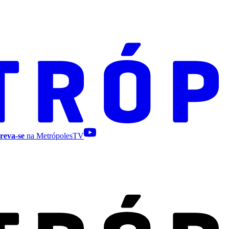
reva-se
na MetrópolesTV