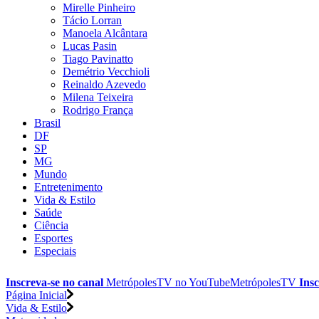
Mirelle Pinheiro
Tácio Lorran
Manoela Alcântara
Lucas Pasin
Tiago Pavinatto
Demétrio Vecchioli
Reinaldo Azevedo
Milena Teixeira
Rodrigo França
Brasil
DF
SP
MG
Mundo
Entretenimento
Vida & Estilo
Saúde
Ciência
Esportes
Especiais
Inscreva-se no canal
MetrópolesTV no
YouTube
MetrópolesTV
Insc
Página Inicial
Vida & Estilo