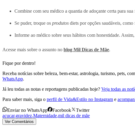
Combine com seu médico a quantia de adoçante certa para sua f
Se puder, troque os
produtos
diets por opções saudáveis, como f
Informe ao médico sobre seus hábitos com honestidade. Assim, s
Acesse mais sobre o assunto no
blog Mil Dicas de Mãe
.
Fique por dentro!
Receba notícias sobre beleza, bem-estar, astrologia, turismo, pets, 
WhatsApp
.
Já leu todas as notas e reportagens publicadas hoje?
Veja todas as not
Para saber mais, siga o
perfil de Vida&Estilo no Instagram
e
acompanh
Enviar no WhatsApp
Facebook
Twitter
açucar
,
gravidez
,
Maternidade
,
mil dicas de mãe
Ver Comentários