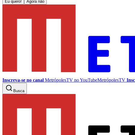
Eu quero!
Agora não
Inscreva-se no canal
MetrópolesTV no
YouTube
MetrópolesTV
Insc
Busca