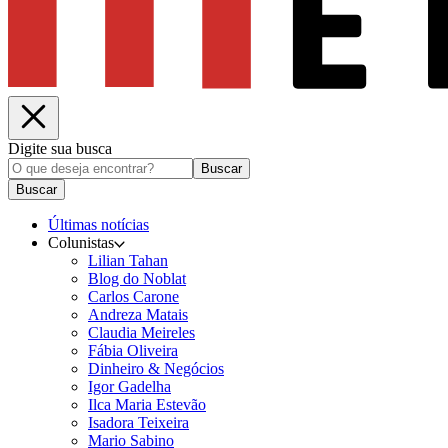
Digite sua busca
Buscar
Buscar
Últimas notícias
Colunistas
Lilian Tahan
Blog do Noblat
Carlos Carone
Andreza Matais
Claudia Meireles
Fábia Oliveira
Dinheiro & Negócios
Igor Gadelha
Ilca Maria Estevão
Isadora Teixeira
Mario Sabino