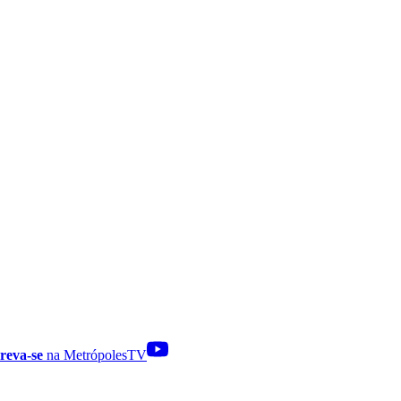
reva-se
na MetrópolesTV