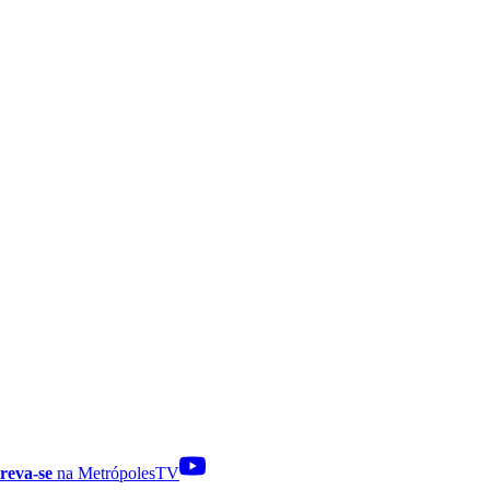
reva-se
na MetrópolesTV