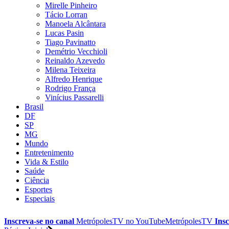
Mirelle Pinheiro
Tácio Lorran
Manoela Alcântara
Lucas Pasin
Tiago Pavinatto
Demétrio Vecchioli
Reinaldo Azevedo
Milena Teixeira
Alfredo Henrique
Rodrigo França
Vinícius Passarelli
Brasil
DF
SP
MG
Mundo
Entretenimento
Vida & Estilo
Saúde
Ciência
Esportes
Especiais
Inscreva-se no canal
MetrópolesTV no
YouTube
MetrópolesTV
Insc