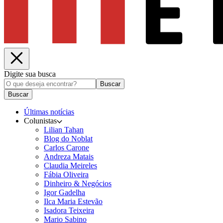
Digite sua busca
Buscar
Buscar
Últimas notícias
Colunistas
Lilian Tahan
Blog do Noblat
Carlos Carone
Andreza Matais
Claudia Meireles
Fábia Oliveira
Dinheiro & Negócios
Igor Gadelha
Ilca Maria Estevão
Isadora Teixeira
Mario Sabino