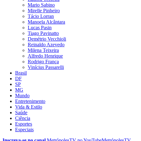
Mario Sabino
Mirelle Pinheiro
Tácio Lorran
Manoela Alcântara
Lucas Pasin
Tiago Pavinatto
Demétrio Vecchioli
Reinaldo Azevedo
Milena Teixeira
Alfredo Henrique
Rodrigo França
Vinícius Passarelli
Brasil
DF
SP
MG
Mundo
Entretenimento
Vida & Estilo
Saúde
Ciência
Esportes
Especiais
Inscreva-se no canal
MetrópolesTV no
YouTube
MetrópolesTV