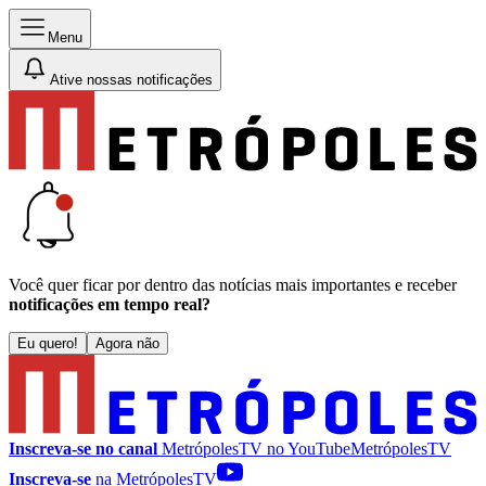
Menu
Ative nossas notificações
Você quer ficar por dentro das notícias mais importantes e receber
notificações em tempo real?
Eu quero!
Agora não
Inscreva-se no canal
MetrópolesTV no
YouTube
MetrópolesTV
Inscreva-se
na MetrópolesTV