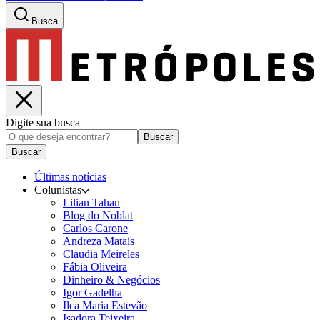
Busca
Digite sua busca
Buscar
Buscar
Últimas notícias
Colunistas
Lilian Tahan
Blog do Noblat
Carlos Carone
Andreza Matais
Claudia Meireles
Fábia Oliveira
Dinheiro & Negócios
Igor Gadelha
Ilca Maria Estevão
Isadora Teixeira