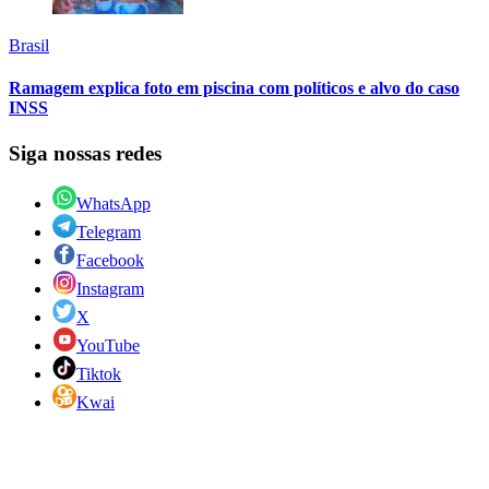
Brasil
Ramagem explica foto em piscina com políticos e alvo do caso
INSS
Siga nossas redes
WhatsApp
Telegram
Facebook
Instagram
X
YouTube
Tiktok
Kwai