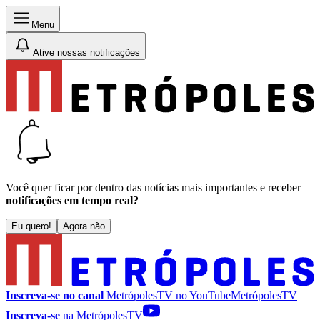
Menu
Ative nossas notificações
Você quer ficar por dentro das notícias mais importantes e receber
notificações em tempo real?
Eu quero!
Agora não
Inscreva-se no canal
MetrópolesTV no
YouTube
MetrópolesTV
Inscreva-se
na MetrópolesTV