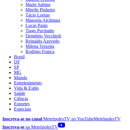
Mario Sabino
Mirelle Pinheiro
Tácio Lorran
Manoela Alcântara
Lucas Pasin
Tiago Pavinatto
Demétrio Vecchioli
Reinaldo Azevedo
Milena Teixeira
Rodrigo França
Brasil
DF
SP
MG
Mundo
Entretenimento
Vida & Estilo
Saúde
Ciência
Esportes
Especiais
Inscreva-se no canal
MetrópolesTV no
YouTube
MetrópolesTV
Inscreva-se
na MetrópolesTV