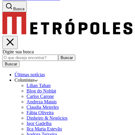
Busca
Digite sua busca
Buscar
Buscar
Últimas notícias
Colunistas
Lilian Tahan
Blog do Noblat
Carlos Carone
Andreza Matais
Claudia Meireles
Fábia Oliveira
Dinheiro & Negócios
Igor Gadelha
Ilca Maria Estevão
Isadora Teixeira