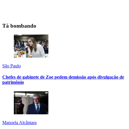
Tá bombando
São Paulo
Chefes de gabinete de Zoe pedem demissão após divulgação de
patrimônio
Manoela Alcântara