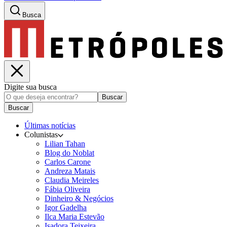
Busca
Digite sua busca
Buscar
Buscar
Últimas notícias
Colunistas
Lilian Tahan
Blog do Noblat
Carlos Carone
Andreza Matais
Claudia Meireles
Fábia Oliveira
Dinheiro & Negócios
Igor Gadelha
Ilca Maria Estevão
Isadora Teixeira