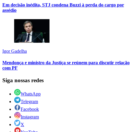
Em decisão inédita, STJ condena Buzzi à perda do cargo por
assédio
Igor Gadelha
Mendonça e ministro da Justiça se reúnem para discutir relação
com PF
Siga nossas redes
WhatsApp
Telegram
Facebook
Instagram
X