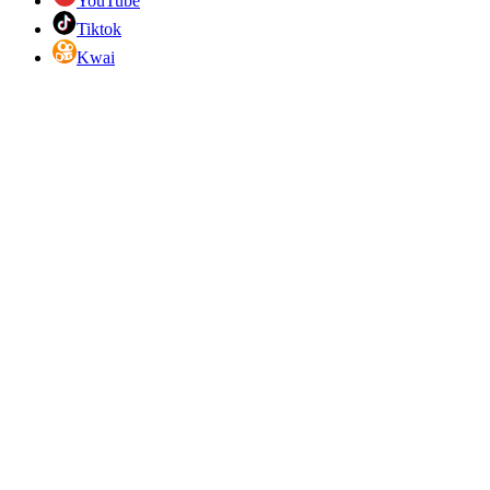
YouTube
Tiktok
Kwai