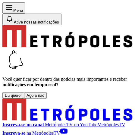
Menu
Ative nossas notificações
Você quer ficar por dentro das notícias mais importantes e receber
notificações em tempo real?
Eu quero!
Agora não
Inscreva-se no canal
MetrópolesTV no
YouTube
MetrópolesTV
Inscreva-se
na MetrópolesTV