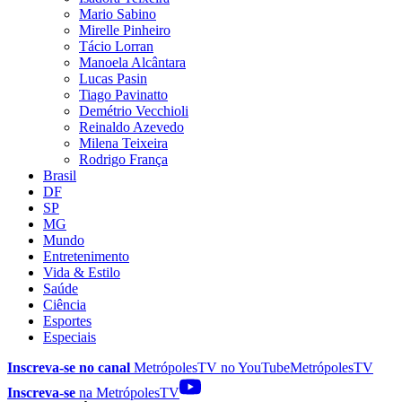
Mario Sabino
Mirelle Pinheiro
Tácio Lorran
Manoela Alcântara
Lucas Pasin
Tiago Pavinatto
Demétrio Vecchioli
Reinaldo Azevedo
Milena Teixeira
Rodrigo França
Brasil
DF
SP
MG
Mundo
Entretenimento
Vida & Estilo
Saúde
Ciência
Esportes
Especiais
Inscreva-se no canal
MetrópolesTV no
YouTube
MetrópolesTV
Inscreva-se
na MetrópolesTV