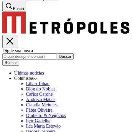
Busca
Digite sua busca
Buscar
Buscar
Últimas notícias
Colunistas
Lilian Tahan
Blog do Noblat
Carlos Carone
Andreza Matais
Claudia Meireles
Fábia Oliveira
Dinheiro & Negócios
Igor Gadelha
Ilca Maria Estevão
Isadora Teixeira