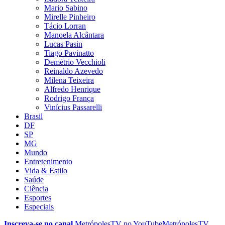
Mario Sabino
Mirelle Pinheiro
Tácio Lorran
Manoela Alcântara
Lucas Pasin
Tiago Pavinatto
Demétrio Vecchioli
Reinaldo Azevedo
Milena Teixeira
Alfredo Henrique
Rodrigo França
Vinícius Passarelli
Brasil
DF
SP
MG
Mundo
Entretenimento
Vida & Estilo
Saúde
Ciência
Esportes
Especiais
Inscreva-se no canal
MetrópolesTV no
YouTube
MetrópolesTV