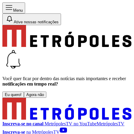
Menu
Ative nossas notificações
Você quer ficar por dentro das notícias mais importantes e receber
notificações em tempo real?
Eu quero!
Agora não
Inscreva-se no canal
MetrópolesTV no
YouTube
MetrópolesTV
Inscreva-se
na MetrópolesTV