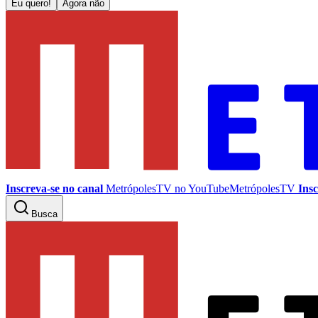
Eu quero!
Agora não
Inscreva-se no canal
MetrópolesTV no
YouTube
MetrópolesTV
Insc
Busca