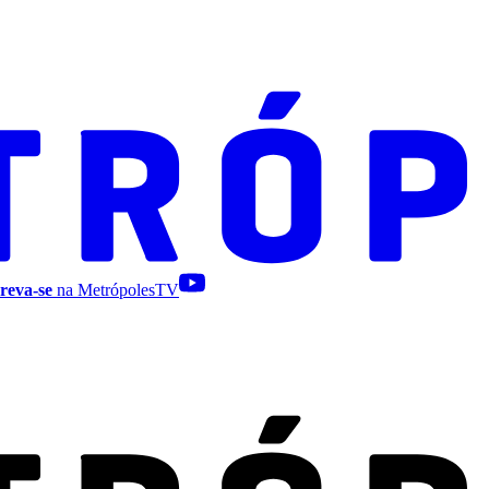
reva-se
na MetrópolesTV