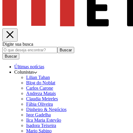
Digite sua busca
Buscar
Buscar
Últimas notícias
Colunistas
Lilian Tahan
Blog do Noblat
Carlos Carone
Andreza Matais
Claudia Meireles
Fábia Oliveira
Dinheiro & Negócios
Igor Gadelha
Ilca Maria Estevão
Isadora Teixeira
Mario Sabino