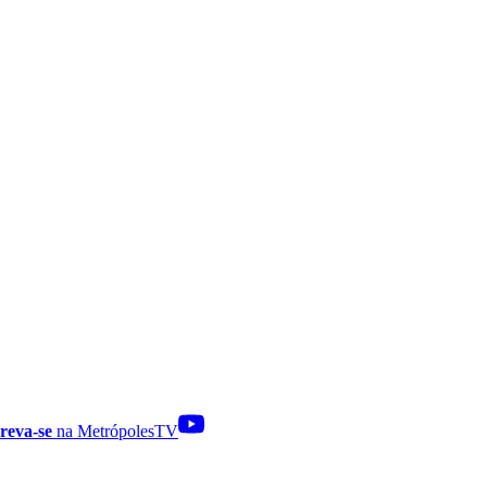
reva-se
na MetrópolesTV