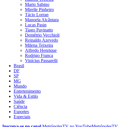
Mario Sabino
Mirelle Pinheiro
Tácio Lorran
Manoela Alcântara
Lucas Pasin
Tiago Pavinatto
Demétrio Vecchioli
Reinaldo Azevedo
Milena Teixeira
Alfredo Henrique
Rodrigo França
Vinícius Passarelli
Brasil
DF
SP
MG
Mundo
Entretenimento
Vida & Estilo
Saúde
Ciência
Esportes
Especiais
Inscreva-se no canal
MetrópolesTV no
YouTube
MetrópolesTV