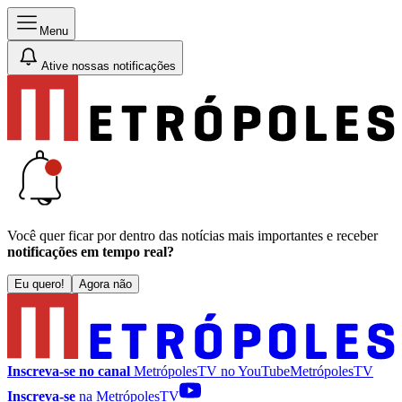
Menu
Ative nossas notificações
Você quer ficar por dentro das notícias mais importantes e receber
notificações em tempo real?
Eu quero!
Agora não
Inscreva-se no canal
MetrópolesTV no
YouTube
MetrópolesTV
Inscreva-se
na MetrópolesTV