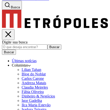
Busca
Digite sua busca
Buscar
Buscar
Últimas notícias
Colunistas
Lilian Tahan
Blog do Noblat
Carlos Carone
Andreza Matais
Claudia Meireles
Fábia Oliveira
Dinheiro & Negócios
Igor Gadelha
Ilca Maria Estevão
Isadora Teixeira