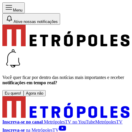
Menu
Ative nossas notificações
Você quer ficar por dentro das notícias mais importantes e receber
notificações em tempo real?
Eu quero!
Agora não
Inscreva-se no canal
MetrópolesTV no
YouTube
MetrópolesTV
Inscreva-se
na MetrópolesTV