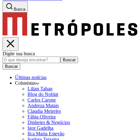
Busca
Digite sua busca
Buscar
Buscar
Últimas notícias
Colunistas
Lilian Tahan
Blog do Noblat
Carlos Carone
Andreza Matais
Claudia Meireles
Fábia Oliveira
Dinheiro & Negócios
Igor Gadelha
Ilca Maria Estevão
Isadora Teixeira