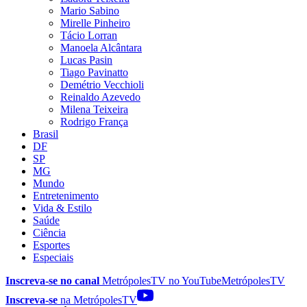
Mario Sabino
Mirelle Pinheiro
Tácio Lorran
Manoela Alcântara
Lucas Pasin
Tiago Pavinatto
Demétrio Vecchioli
Reinaldo Azevedo
Milena Teixeira
Rodrigo França
Brasil
DF
SP
MG
Mundo
Entretenimento
Vida & Estilo
Saúde
Ciência
Esportes
Especiais
Inscreva-se no canal
MetrópolesTV no
YouTube
MetrópolesTV
Inscreva-se
na MetrópolesTV