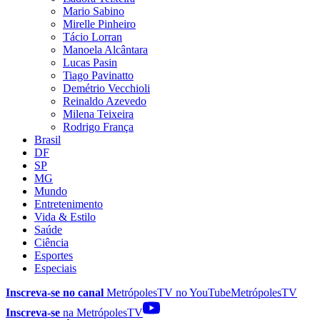
Mario Sabino
Mirelle Pinheiro
Tácio Lorran
Manoela Alcântara
Lucas Pasin
Tiago Pavinatto
Demétrio Vecchioli
Reinaldo Azevedo
Milena Teixeira
Rodrigo França
Brasil
DF
SP
MG
Mundo
Entretenimento
Vida & Estilo
Saúde
Ciência
Esportes
Especiais
Inscreva-se no canal
MetrópolesTV no
YouTube
MetrópolesTV
Inscreva-se
na MetrópolesTV