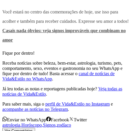
Você estará no centro das comemorações de hoje, use isso para
acolher e também para receber cuidados. Expresse seu amor a todos!
Casais nada óbvios: veja signos improváveis que combinam no
amor
Fique por dentro!
Receba notícias sobre beleza, bem-estar, astrologia, turismo, pets,
comportamento, sexo, eventos e gastronomia no seu WhatsApp e
fique por dentro de tudo! Basta acessar o
canal de notícias de
Vida&Estilo no WhatsApp
.
Já leu todas as notas e reportagens publicadas hoje?
Veja todas as
notícias de Vida&Estilo
.
Para saber mais, siga o
perfil de Vida&Estilo no Instagram
e
acompanhe as notícias no Telegram
.
Enviar no WhatsApp
Facebook
Twitter
astrologia
,
Horóscopo
,
Signos
,
zodíaco
Ver Comentários