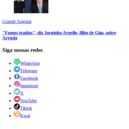
Grande Angular
"Fomos traídos", diz Jorginho Argello, filho de Gim, sobre
Arruda
Siga nossas redes
WhatsApp
Telegram
Facebook
Instagram
X
YouTube
Tiktok
Kwai