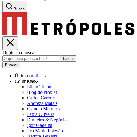
Busca
Digite sua busca
Buscar
Buscar
Últimas notícias
Colunistas
Lilian Tahan
Blog do Noblat
Carlos Carone
Andreza Matais
Claudia Meireles
Fábia Oliveira
Dinheiro & Negócios
Igor Gadelha
Ilca Maria Estevão
Isadora Teixeira