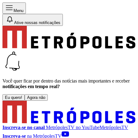
Menu
Ative nossas notificações
Você quer ficar por dentro das notícias mais importantes e receber
notificações em tempo real?
Eu quero!
Agora não
Inscreva-se no canal
MetrópolesTV no
YouTube
MetrópolesTV
Inscreva-se
na MetrópolesTV