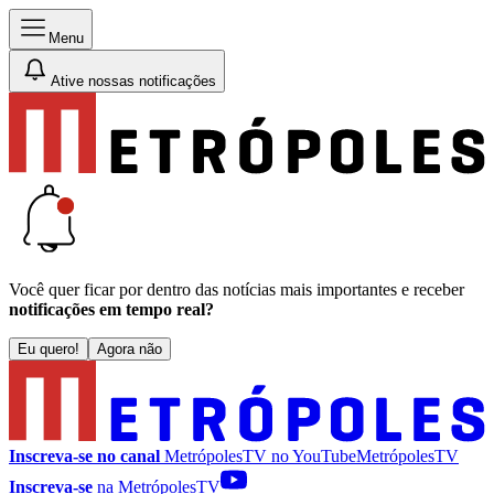
Menu
Ative nossas notificações
Você quer ficar por dentro das notícias mais importantes e receber
notificações em tempo real?
Eu quero!
Agora não
Inscreva-se no canal
MetrópolesTV no
YouTube
MetrópolesTV
Inscreva-se
na MetrópolesTV