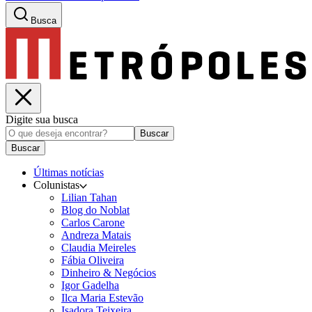
Busca
Digite sua busca
Buscar
Buscar
Últimas notícias
Colunistas
Lilian Tahan
Blog do Noblat
Carlos Carone
Andreza Matais
Claudia Meireles
Fábia Oliveira
Dinheiro & Negócios
Igor Gadelha
Ilca Maria Estevão
Isadora Teixeira