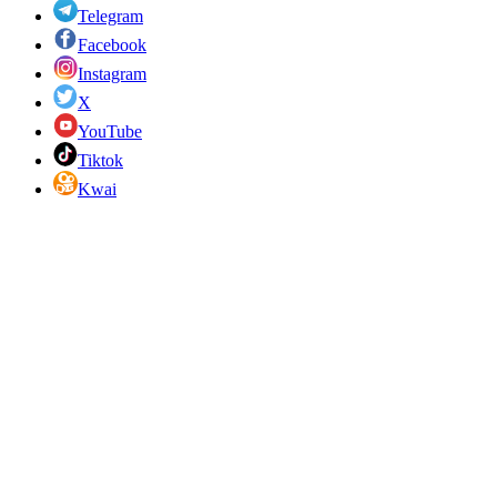
Telegram
Facebook
Instagram
X
YouTube
Tiktok
Kwai