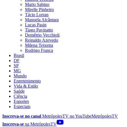
Mario Sabino
Mirelle Pinheiro
Tácio Lorran
Manoela Alcântara
Lucas Pasin
Tiago Pavinatto
Demétrio Vecchioli
Reinaldo Azevedo
Milena Teixeira
Rodrigo França
Brasil
DF
SP
MG
Mundo
Entretenimento
Vida & Estilo
Saúde
Ciência
Esportes
Especiais
Inscreva-se no canal
MetrópolesTV no
YouTube
MetrópolesTV
Inscreva-se
na MetrópolesTV