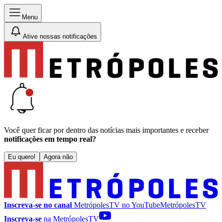
Menu
Ative nossas notificações
Você quer ficar por dentro das notícias mais importantes e receber
notificações em tempo real?
Eu quero!
Agora não
Inscreva-se no canal
MetrópolesTV no
YouTube
MetrópolesTV
Inscreva-se
na MetrópolesTV