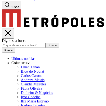
Busca
Digite sua busca
Buscar
Buscar
Últimas notícias
Colunistas
Lilian Tahan
Blog do Noblat
Carlos Carone
Andreza Matais
Claudia Meireles
Fábia Oliveira
Dinheiro & Negócios
Igor Gadelha
Ilca Maria Estevão
Isadora Teixeira