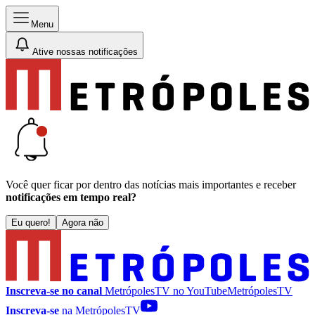
Menu
Ative nossas notificações
Você quer ficar por dentro das notícias mais importantes e receber
notificações em tempo real?
Eu quero!
Agora não
Inscreva-se no canal
MetrópolesTV no
YouTube
MetrópolesTV
Inscreva-se
na MetrópolesTV