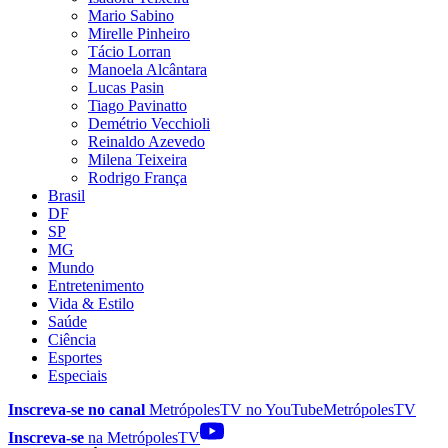
Mario Sabino
Mirelle Pinheiro
Tácio Lorran
Manoela Alcântara
Lucas Pasin
Tiago Pavinatto
Demétrio Vecchioli
Reinaldo Azevedo
Milena Teixeira
Rodrigo França
Brasil
DF
SP
MG
Mundo
Entretenimento
Vida & Estilo
Saúde
Ciência
Esportes
Especiais
Inscreva-se no canal
MetrópolesTV no
YouTube
MetrópolesTV
Inscreva-se
na MetrópolesTV