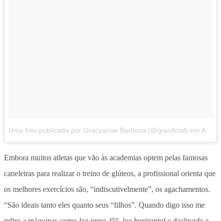
Uma foto publicada por Gracyanne Barbosa (@graoficial)
em
Ago 30, 2016 às 6:00 PDT
Embora muitos atletas que vão às academias optem pelas famosas
caneleiras para realizar o treino de glúteos, a profissional orienta que
os melhores exercícios são, “indiscutivelmente”, os agachamentos.
“São ideais tanto eles quanto seus “filhos”. Quando digo isso me
refiro a máquinas como
leg press
45º,
leg horizontal
e
declinado
e