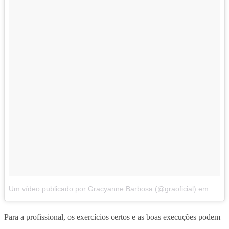
Um vídeo publicado por Gracyanne Barbosa (@graoficial)
em
Out 7
Para a profissional, os exercícios certos e as boas execuções podem