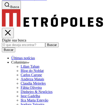
Busca
Digite sua busca
Buscar
Buscar
Últimas notícias
Colunistas
Lilian Tahan
Blog do Noblat
Carlos Carone
Andreza Matais
Claudia Meireles
Fábia Oliveira
Dinheiro & Negócios
Igor Gadelha
Ilca Maria Estevão
Isadora Teixeira