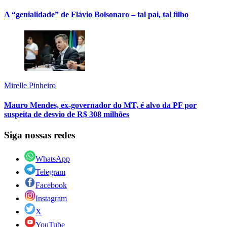
A “genialidade” de Flávio Bolsonaro – tal pai, tal filho
Mirelle Pinheiro
Mauro Mendes, ex-governador do MT, é alvo da PF por
suspeita de desvio de R$ 308 milhões
Siga nossas redes
WhatsApp
Telegram
Facebook
Instagram
X
YouTube