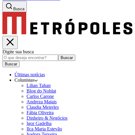
Busca
Digite sua busca
Buscar
Buscar
Últimas notícias
Colunistas
Lilian Tahan
Blog do Noblat
Carlos Carone
Andreza Matais
Claudia Meireles
Fábia Oliveira
Dinheiro & Negócios
Igor Gadelha
Ilca Maria Estevão
Isadora Teixeira