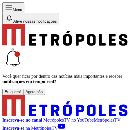
Menu
Ative nossas notificações
Você quer ficar por dentro das notícias mais importantes e receber
notificações em tempo real?
Eu quero!
Agora não
Inscreva-se no canal
MetrópolesTV no
YouTube
MetrópolesTV
Inscreva-se
na MetrópolesTV