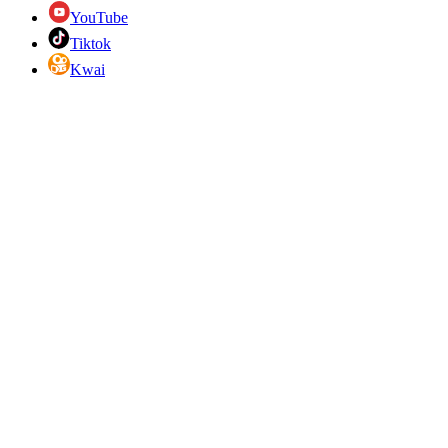
YouTube
Tiktok
Kwai