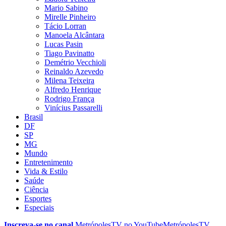
Mario Sabino
Mirelle Pinheiro
Tácio Lorran
Manoela Alcântara
Lucas Pasin
Tiago Pavinatto
Demétrio Vecchioli
Reinaldo Azevedo
Milena Teixeira
Alfredo Henrique
Rodrigo França
Vinícius Passarelli
Brasil
DF
SP
MG
Mundo
Entretenimento
Vida & Estilo
Saúde
Ciência
Esportes
Especiais
Inscreva-se no canal
MetrópolesTV no
YouTube
MetrópolesTV