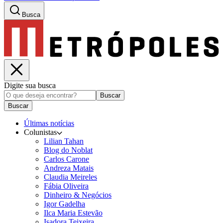
Busca
Digite sua busca
Buscar
Buscar
Últimas notícias
Colunistas
Lilian Tahan
Blog do Noblat
Carlos Carone
Andreza Matais
Claudia Meireles
Fábia Oliveira
Dinheiro & Negócios
Igor Gadelha
Ilca Maria Estevão
Isadora Teixeira