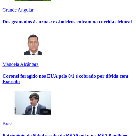
Grande Angular
Dos gramados às urnas: ex-boleiros entram na corrida eleitoral
Manoela Alcântara
Coronel foragido nos EUA pelo 8/1 é cobrado por dívida com
Exército
Brasil
Patrimônio de Nikolas sobe de R$ 36 mil para R$ 3,8 milhões