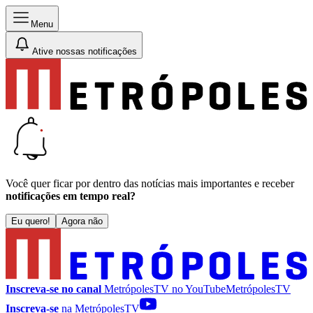
Menu
Ative nossas notificações
Você quer ficar por dentro das notícias mais importantes e receber
notificações em tempo real?
Eu quero!
Agora não
Inscreva-se no canal
MetrópolesTV no
YouTube
MetrópolesTV
Inscreva-se
na MetrópolesTV