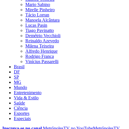
Mario Sabino
Mirelle Pinheiro
Tácio Lorran
Manoela Alcântara
Lucas Pasin
Tiago Pavinatto
Demétrio Vecchioli
Reinaldo Azevedo
Milena Teixeira
Alfredo Henrique
Rodrigo França
Vinícius Passarelli
Brasil
DF
SP
MG
Mundo
Entretenimento
Vida & Estilo
Saúde
Ciência
Esportes
Especiais
Inscreva-se no canal
MetrópolesTV no
YouTube
MetrópolesTV