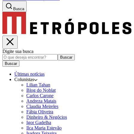
Busca
Digite sua busca
Buscar
Buscar
Últimas notícias
Colunistas
Lilian Tahan
Blog do Noblat
Carlos Carone
Andreza Matais
Claudia Meireles
Fábia Oliveira
Dinheiro & Negócios
Igor Gadelha
Ilca Maria Estevão
Isadora Teixeira