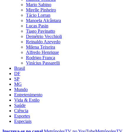
Mario Sabino
Mirelle Pinheiro
Tácio Lorran
Manoela Alcântara
Lucas Pasin
Tiago Pavinatto
Demétrio Vecchioli
Reinaldo Azevedo
Milena Teixeira
Alfredo Henrique
Rodrigo França
Vinícius Passarelli
Brasil
DF
SP
MG
Mundo
Entretenimento
Vida & Estilo
Saúde
Ciência
Esportes
Especiais
Inscreva-se no canal
MetrópolesTV no
YouTube
MetrópolesTV