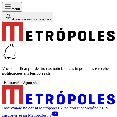
Menu
Ative nossas notificações
Você quer ficar por dentro das notícias mais importantes e receber
notificações em tempo real?
Eu quero!
Agora não
Inscreva-se no canal
MetrópolesTV no
YouTube
MetrópolesTV
Inscreva-se
na MetrópolesTV