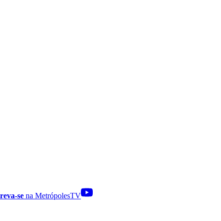
reva-se
na MetrópolesTV