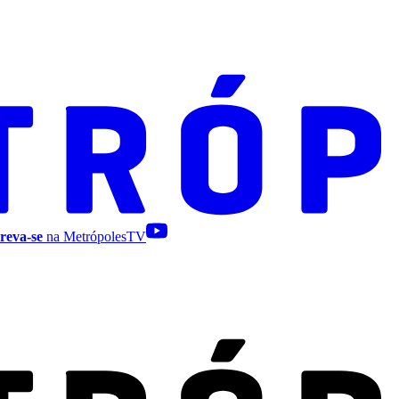
reva-se
na MetrópolesTV