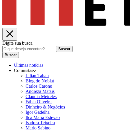
Digite sua busca
Buscar
Buscar
Últimas notícias
Colunistas
Lilian Tahan
Blog do Noblat
Carlos Carone
Andreza Matais
Claudia Meireles
Fábia Oliveira
Dinheiro & Negócios
Igor Gadelha
Ilca Maria Estevão
Isadora Teixeira
Mario Sabino