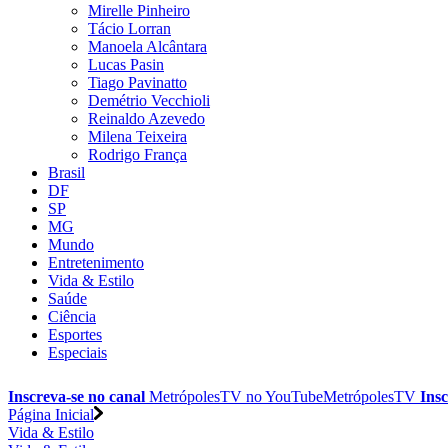
Mirelle Pinheiro
Tácio Lorran
Manoela Alcântara
Lucas Pasin
Tiago Pavinatto
Demétrio Vecchioli
Reinaldo Azevedo
Milena Teixeira
Rodrigo França
Brasil
DF
SP
MG
Mundo
Entretenimento
Vida & Estilo
Saúde
Ciência
Esportes
Especiais
Inscreva-se no canal
MetrópolesTV no
YouTube
MetrópolesTV
Insc
Página Inicial
Vida & Estilo