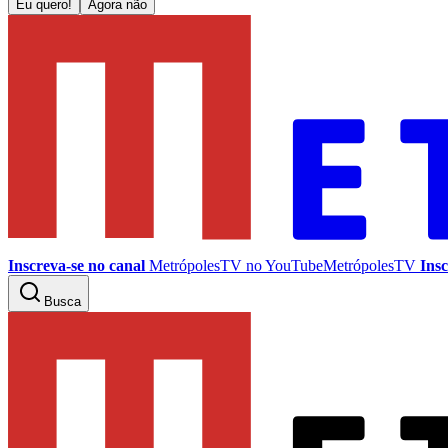
Eu quero!
Agora não
Inscreva-se no canal
MetrópolesTV no
YouTube
MetrópolesTV
Insc
Busca