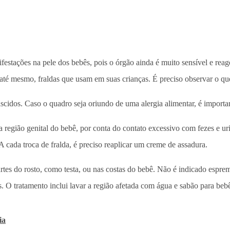
estações na pele dos bebês, pois o órgão ainda é muito sensível e reage 
, até mesmo, fraldas que usam em suas crianças. É preciso observar o qu
idos. Caso o quadro seja oriundo de uma alergia alimentar, é important
ião genital do bebê, por conta do contato excessivo com fezes e urin
A cada troca de fralda, é preciso reaplicar um creme de assadura.
es do rosto, como testa, ou nas costas do bebê. Não é indicado espreme
s. O tratamento inclui lavar a região afetada com água e sabão para beb
ia