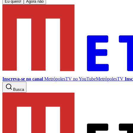
Eu quero!
Agora não
Inscreva-se no canal
MetrópolesTV no
YouTube
MetrópolesTV
Insc
Busca