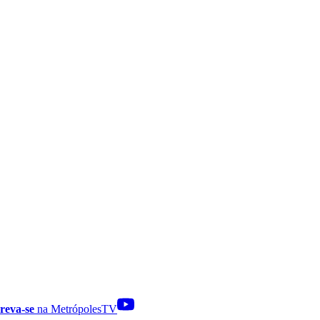
reva-se
na MetrópolesTV