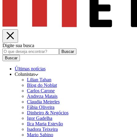
Digite sua busca
Buscar
Buscar
Últimas notícias
Colunistas
Lilian Tahan
Blog do Noblat
Carlos Carone
Andreza Matais
Claudia Meireles
Fábia Oliveira
Dinheiro & Negócios
Igor Gadelha
Ilca Maria Estevão
Isadora Teixeira
Mario Sabino