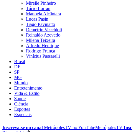
Mirelle Pinheiro
Tácio Lorran
Manoela Alcântara
Lucas Pasin
Tiago Pavinatto
Demétrio Vecchioli
Reinaldo Azevedo
Milena Teixeira
Alfredo Henrique
Rodrigo França
Vinícius Passarelli
Brasil
DF
SP
MG
Mundo
Entretenimento
Vida & Estilo
Saúde
Ciência
Esportes
Especiais
Inscreva-se no canal
MetrópolesTV no
YouTube
MetrópolesTV
Insc