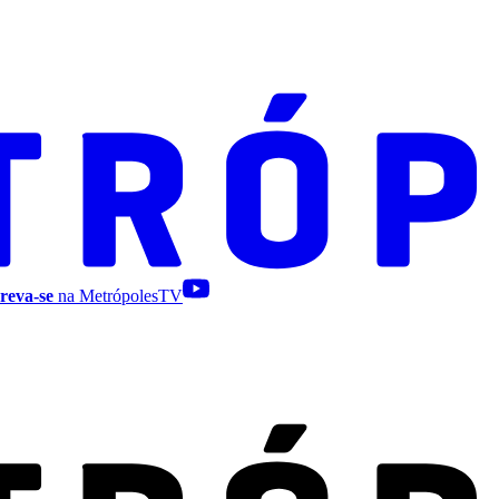
reva-se
na MetrópolesTV