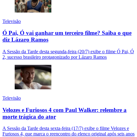
Televisão
Ó Pai, Ó vai ganhar um terceiro filme? Saiba o que
diz Lázaro Ramos
A Sessão da Tarde desta segunda-feira (20/7) exibe o filme Ó Pai, Ó
2, sucesso brasileiro protagonizado por Lázaro Ramos
Televisão
Velozes e Furiosos 4 com Paul Walker: relembre a
morte trágica do ator
A Sessão da Tarde desta sexta-feira (17/7) exibe o filme Velozes e
Furiosos 4, que marca o reencontro do elenco original após seis anos