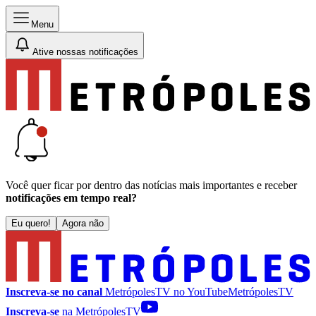
Menu
Ative nossas notificações
Você quer ficar por dentro das notícias mais importantes e receber
notificações em tempo real?
Eu quero!
Agora não
Inscreva-se no canal
MetrópolesTV no
YouTube
MetrópolesTV
Inscreva-se
na MetrópolesTV