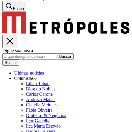
Busca
Digite sua busca
Buscar
Buscar
Últimas notícias
Colunistas
Lilian Tahan
Blog do Noblat
Carlos Carone
Andreza Matais
Claudia Meireles
Fábia Oliveira
Dinheiro & Negócios
Igor Gadelha
Ilca Maria Estevão
Isadora Teixeira