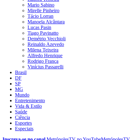
Mario Sabino
Mirelle Pinheiro
Tácio Lorran
Manoela Alcântara
Lucas Pasin
Tiago Pavinatto
Demétrio Vecchioli
Reinaldo Azevedo
Milena Teixeira
Alfredo Henrique
Rodrigo França
Vinícius Passarelli
Brasil
DF
SP
MG
Mundo
Entretenimento
Vida & Estilo
Saúde
Ciência
Esportes
Especiais
Inscreva-se no canal
MetrópolesTV no
YouTube
MetrópolesTV