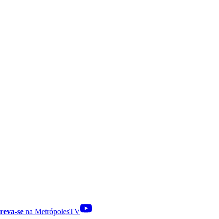
reva-se
na MetrópolesTV