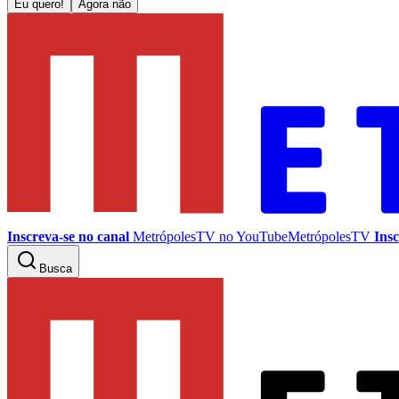
Eu quero!
Agora não
Inscreva-se no canal
MetrópolesTV no
YouTube
MetrópolesTV
Insc
Busca