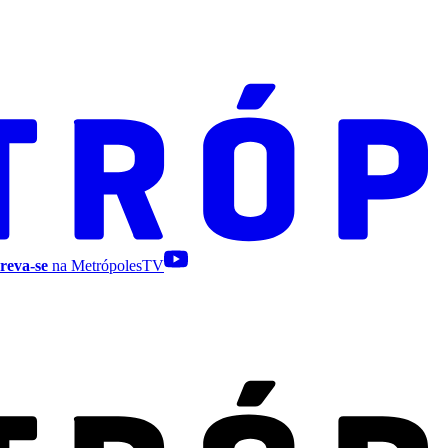
reva-se
na MetrópolesTV