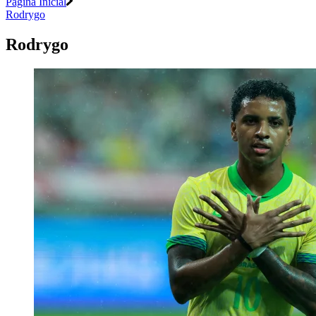
Página Inicial
Rodrygo
Rodrygo