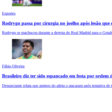
Esportes
Rodrygo passa por cirurgia no joelho após lesão que
Rodrygo se machucou durante a derrota do Real Madrid para o Getaf
Fábia Oliveira
Brasileiro diz ter sido espancado em festa por ordem
Denunciante relata que amigos do atleta o atacaram após tentativa de t