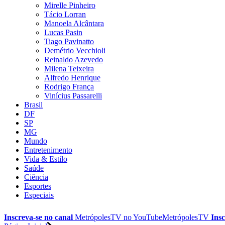
Mirelle Pinheiro
Tácio Lorran
Manoela Alcântara
Lucas Pasin
Tiago Pavinatto
Demétrio Vecchioli
Reinaldo Azevedo
Milena Teixeira
Alfredo Henrique
Rodrigo França
Vinícius Passarelli
Brasil
DF
SP
MG
Mundo
Entretenimento
Vida & Estilo
Saúde
Ciência
Esportes
Especiais
Inscreva-se no canal
MetrópolesTV no
YouTube
MetrópolesTV
Insc