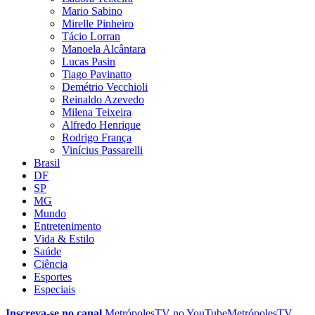
Mario Sabino
Mirelle Pinheiro
Tácio Lorran
Manoela Alcântara
Lucas Pasin
Tiago Pavinatto
Demétrio Vecchioli
Reinaldo Azevedo
Milena Teixeira
Alfredo Henrique
Rodrigo França
Vinícius Passarelli
Brasil
DF
SP
MG
Mundo
Entretenimento
Vida & Estilo
Saúde
Ciência
Esportes
Especiais
Inscreva-se no canal
MetrópolesTV no
YouTube
MetrópolesTV