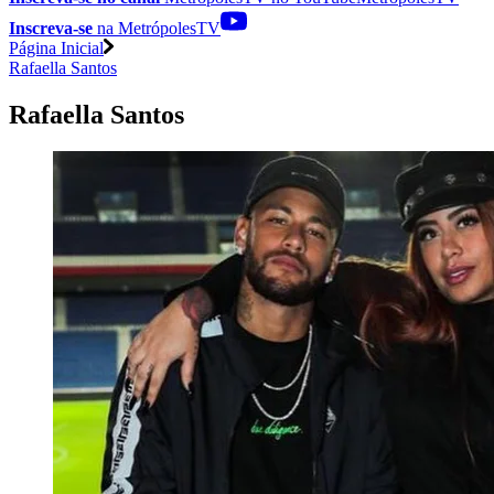
Inscreva-se
na MetrópolesTV
Página Inicial
Rafaella Santos
Rafaella Santos