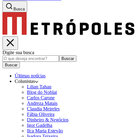
Busca
Digite sua busca
Buscar
Buscar
Últimas notícias
Colunistas
Lilian Tahan
Blog do Noblat
Carlos Carone
Andreza Matais
Claudia Meireles
Fábia Oliveira
Dinheiro & Negócios
Igor Gadelha
Ilca Maria Estevão
Isadora Teixeira