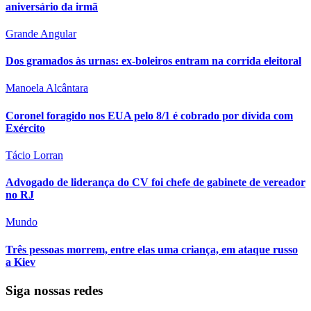
aniversário da irmã
Grande Angular
Dos gramados às urnas: ex-boleiros entram na corrida eleitoral
Manoela Alcântara
Coronel foragido nos EUA pelo 8/1 é cobrado por dívida com
Exército
Tácio Lorran
Advogado de liderança do CV foi chefe de gabinete de vereador
no RJ
Mundo
Três pessoas morrem, entre elas uma criança, em ataque russo
a Kiev
Siga nossas redes