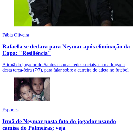
Fábia Oliveira
Rafaella se declara para Neymar após eliminação da
Copa: "Resiliência"
A irmã do jogador do Santos usou as redes sociais, na madrugada
desta terça-feira (7/7), para falar sobre a carreira do atleta no futebol
Esportes
Irmã de Neymar posta foto do jogador usando
camisa do Palmeiras; veja