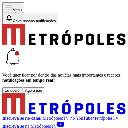
Menu
Ative nossas notificações
Você quer ficar por dentro das notícias mais importantes e receber
notificações em tempo real?
Eu quero!
Agora não
Inscreva-se no canal
MetrópolesTV no
YouTube
MetrópolesTV
Inscreva-se
na MetrópolesTV