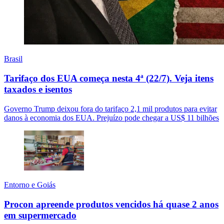
Brasil
Tarifaço dos EUA começa nesta 4ª (22/7). Veja itens
taxados e isentos
Governo Trump deixou fora do tarifaço 2,1 mil produtos para evitar
danos à economia dos EUA. Prejuízo pode chegar a US$ 11 bilhões
Entorno e Goiás
Procon apreende produtos vencidos há quase 2 anos
em supermercado