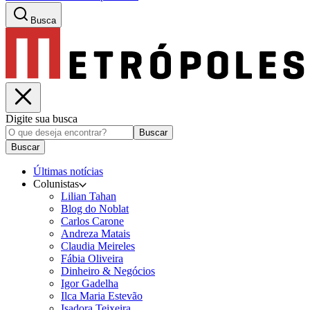
Busca
Digite sua busca
Buscar
Buscar
Últimas notícias
Colunistas
Lilian Tahan
Blog do Noblat
Carlos Carone
Andreza Matais
Claudia Meireles
Fábia Oliveira
Dinheiro & Negócios
Igor Gadelha
Ilca Maria Estevão
Isadora Teixeira