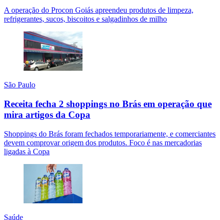
A operação do Procon Goiás apreendeu produtos de limpeza,
refrigerantes, sucos, biscoitos e salgadinhos de milho
São Paulo
Receita fecha 2 shoppings no Brás em operação que
mira artigos da Copa
Shoppings do Brás foram fechados temporariamente, e comerciantes
devem comprovar origem dos produtos. Foco é nas mercadorias
ligadas à Copa
Saúde