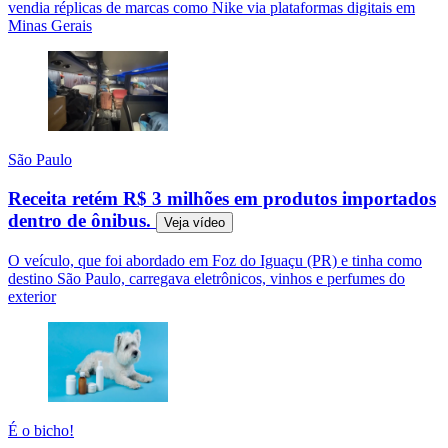
vendia réplicas de marcas como Nike via plataformas digitais em
Minas Gerais
São Paulo
Receita retém R$ 3 milhões em produtos importados
dentro de ônibus.
Veja
vídeo
O veículo, que foi abordado em Foz do Iguaçu (PR) e tinha como
destino São Paulo, carregava eletrônicos, vinhos e perfumes do
exterior
É o bicho!