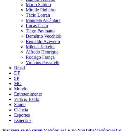
Mario Sabino
Mirelle Pinheiro
Tácio Lorran
Manoela Alcântara
Lucas Pasin
Tiago Pavinatto
Demétrio Vecchioli
Reinaldo Azevedo
Milena Teixeira
Alfredo Henrique
Rodrigo França
Vinícius Passarelli
Brasil
DF
SP
MG
Mundo
Entretenimento
Vida & Estilo
Saúde
Ciência
Esportes
Especiais
Inscreva-se no canal
MetrópolesTV no
YouTube
MetrópolesTV