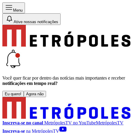
Menu
Ative nossas notificações
Você quer ficar por dentro das notícias mais importantes e receber
notificações em tempo real?
Eu quero!
Agora não
Inscreva-se no canal
MetrópolesTV no
YouTube
MetrópolesTV
Inscreva-se
na MetrópolesTV