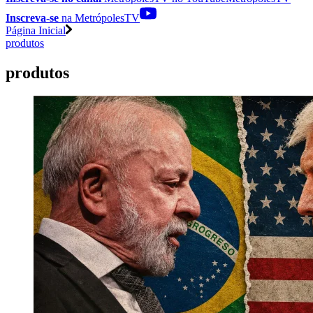
Inscreva-se
na MetrópolesTV
Página Inicial
produtos
produtos