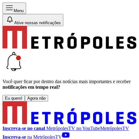
Menu
Ative nossas notificações
Você quer ficar por dentro das notícias mais importantes e receber
notificações em tempo real?
Eu quero!
Agora não
Inscreva-se no canal
MetrópolesTV no
YouTube
MetrópolesTV
Inscreva-se
na MetrópolesTV