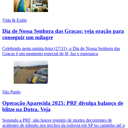
Vida & Estilo
Dia de Nossa Senhora das Graças: veja oração para
conseguir um milagre
Celebrado nesta quinta-feira (27/11), o Dia de Nossa Senhora das
Graças é um momento especial de fé, luz e esperança
São Paulo
Operação Aparecida 2025: PRF divulga balanço de
blitze na Dutra. Veja
Segundo a PRF, não houve registro de mortes decorrentes de
acidentes de trânsito nos trechos da rodovia em SP no caminho até o