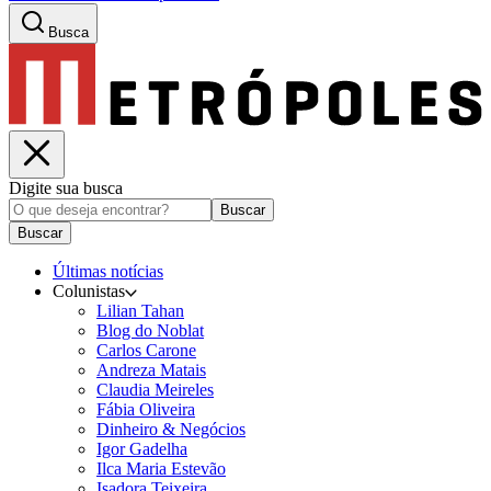
Busca
Digite sua busca
Buscar
Buscar
Últimas notícias
Colunistas
Lilian Tahan
Blog do Noblat
Carlos Carone
Andreza Matais
Claudia Meireles
Fábia Oliveira
Dinheiro & Negócios
Igor Gadelha
Ilca Maria Estevão
Isadora Teixeira