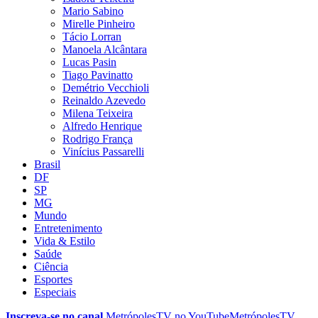
Mario Sabino
Mirelle Pinheiro
Tácio Lorran
Manoela Alcântara
Lucas Pasin
Tiago Pavinatto
Demétrio Vecchioli
Reinaldo Azevedo
Milena Teixeira
Alfredo Henrique
Rodrigo França
Vinícius Passarelli
Brasil
DF
SP
MG
Mundo
Entretenimento
Vida & Estilo
Saúde
Ciência
Esportes
Especiais
Inscreva-se no canal
MetrópolesTV no
YouTube
MetrópolesTV