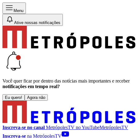
Menu
Ative nossas notificações
Você quer ficar por dentro das notícias mais importantes e receber
notificações em tempo real?
Eu quero!
Agora não
Inscreva-se no canal
MetrópolesTV no
YouTube
MetrópolesTV
Inscreva-se
na MetrópolesTV