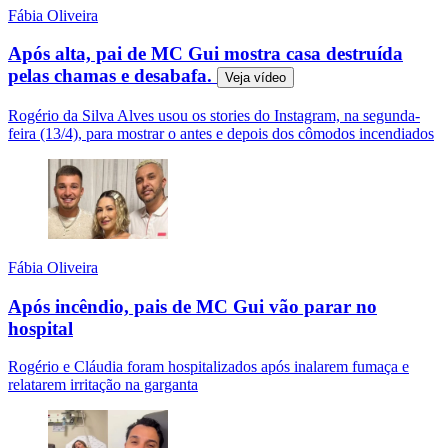
Fábia Oliveira
Após alta, pai de MC Gui mostra casa destruída
pelas chamas e desabafa.
Veja
vídeo
Rogério da Silva Alves usou os stories do Instagram, na segunda-
feira (13/4), para mostrar o antes e depois dos cômodos incendiados
Fábia Oliveira
Após incêndio, pais de MC Gui vão parar no
hospital
Rogério e Cláudia foram hospitalizados após inalarem fumaça e
relatarem irritação na garganta