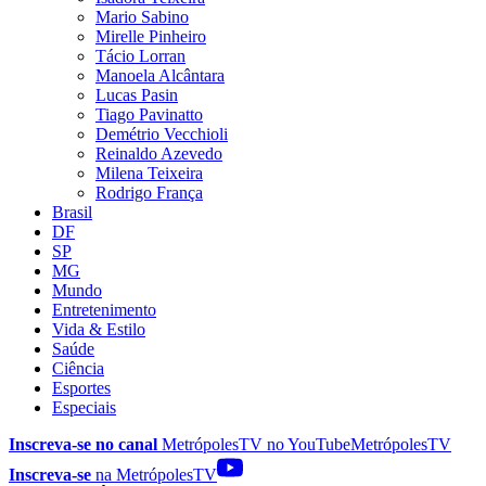
Mario Sabino
Mirelle Pinheiro
Tácio Lorran
Manoela Alcântara
Lucas Pasin
Tiago Pavinatto
Demétrio Vecchioli
Reinaldo Azevedo
Milena Teixeira
Rodrigo França
Brasil
DF
SP
MG
Mundo
Entretenimento
Vida & Estilo
Saúde
Ciência
Esportes
Especiais
Inscreva-se no canal
MetrópolesTV no
YouTube
MetrópolesTV
Inscreva-se
na MetrópolesTV