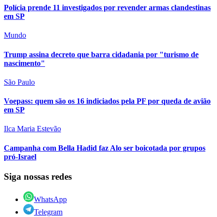
Polícia prende 11 investigados por revender armas clandestinas
em SP
Mundo
Trump assina decreto que barra cidadania por "turismo de
nascimento"
São Paulo
Voepass: quem são os 16 indiciados pela PF por queda de avião
em SP
Ilca Maria Estevão
Campanha com Bella Hadid faz Alo ser boicotada por grupos
pró-Israel
Siga nossas redes
WhatsApp
Telegram