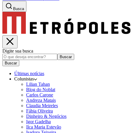
Busca
Digite sua busca
Buscar
Buscar
Últimas notícias
Colunistas
Lilian Tahan
Blog do Noblat
Carlos Carone
Andreza Matais
Claudia Meireles
Fábia Oliveira
Dinheiro & Negócios
Igor Gadelha
Ilca Maria Estevão
Isadora Teixeira