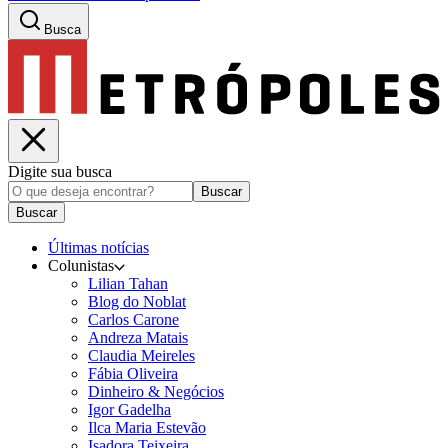
Busca
Digite sua busca
Buscar
Buscar
Últimas notícias
Colunistas
Lilian Tahan
Blog do Noblat
Carlos Carone
Andreza Matais
Claudia Meireles
Fábia Oliveira
Dinheiro & Negócios
Igor Gadelha
Ilca Maria Estevão
Isadora Teixeira