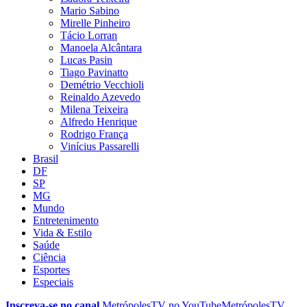
Mario Sabino
Mirelle Pinheiro
Tácio Lorran
Manoela Alcântara
Lucas Pasin
Tiago Pavinatto
Demétrio Vecchioli
Reinaldo Azevedo
Milena Teixeira
Alfredo Henrique
Rodrigo França
Vinícius Passarelli
Brasil
DF
SP
MG
Mundo
Entretenimento
Vida & Estilo
Saúde
Ciência
Esportes
Especiais
Inscreva-se no canal
MetrópolesTV no
YouTube
MetrópolesTV