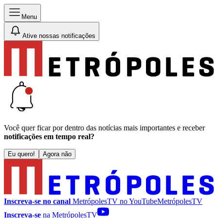
Menu
Ative nossas notificações
Você quer ficar por dentro das notícias mais importantes e receber
notificações em tempo real?
Eu quero!
Agora não
Inscreva-se no canal
MetrópolesTV no
YouTube
MetrópolesTV
Inscreva-se
na MetrópolesTV