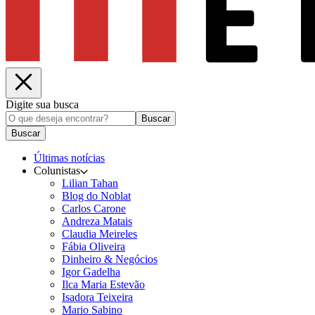
Digite sua busca
Buscar
Buscar
Últimas notícias
Colunistas
Lilian Tahan
Blog do Noblat
Carlos Carone
Andreza Matais
Claudia Meireles
Fábia Oliveira
Dinheiro & Negócios
Igor Gadelha
Ilca Maria Estevão
Isadora Teixeira
Mario Sabino