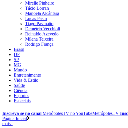
Mirelle Pinheiro
Tácio Lorran
Manoela Alcântara
Lucas Pasin
Tiago Pavinatto
Demétrio Vecchioli
Reinaldo Azevedo
Milena Teixeira
Rodrigo França
Brasil
DF
SP
MG
Mundo
Entretenimento
Vida & Estilo
Saúde
Ciência
Esportes
Especiais
Inscreva-se no canal
MetrópolesTV no
YouTube
MetrópolesTV
Insc
Página Inicial
maisa