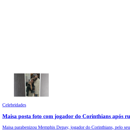
Celebridades
Maisa posta foto com jogador do Corinthians após 
Maisa parabenizou Memphis Depay, jogador do Corinthians, pelo seu a