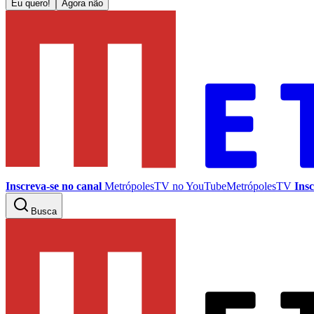
Eu quero!
Agora não
Inscreva-se no canal
MetrópolesTV no
YouTube
MetrópolesTV
Insc
Busca