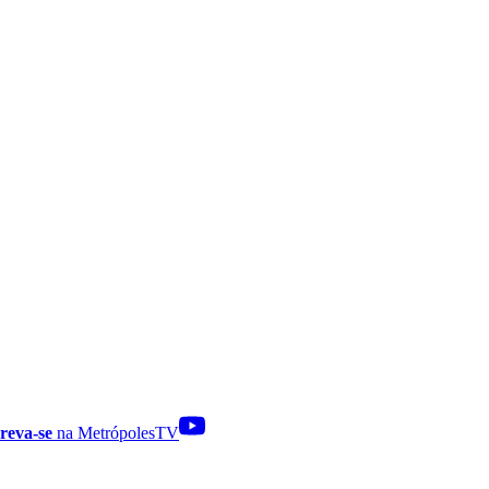
reva-se
na MetrópolesTV