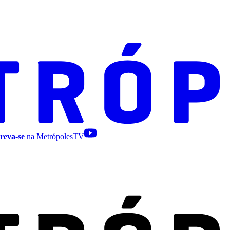
reva-se
na MetrópolesTV