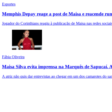
Esportes
Memphis Depay reage a post de Maisa e reacende ru
Jogador do Corinthians reagiu à publicação de Maisa nas redes sociai
Fábia Oliveira
Maisa Silva evita imprensa na Marquês de Sapucaí. A
A atriz não quis dar entrevistas ao chegar em um dos camarotes do s