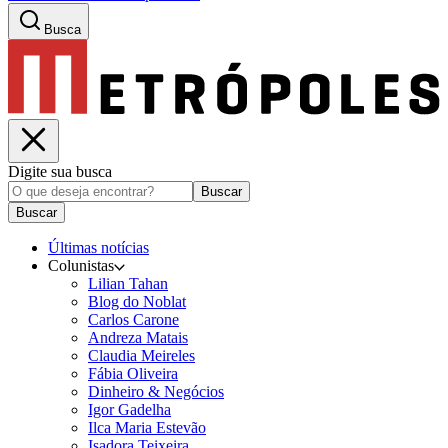
Busca
Digite sua busca
Buscar
Buscar
Últimas notícias
Colunistas
Lilian Tahan
Blog do Noblat
Carlos Carone
Andreza Matais
Claudia Meireles
Fábia Oliveira
Dinheiro & Negócios
Igor Gadelha
Ilca Maria Estevão
Isadora Teixeira