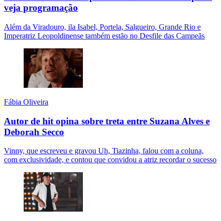
veja programação
Além da Viradouro, ila Isabel, Portela, Salgueiro, Grande Rio e
Imperatriz Leopoldinense também estão no Desfile das Campeãs
Fábia Oliveira
Autor de hit opina sobre treta entre Suzana Alves e
Deborah Secco
Vinny, que escreveu e gravou Uh, Tiazinha, falou com a coluna,
com exclusividade, e contou que convidou a atriz recordar o sucesso