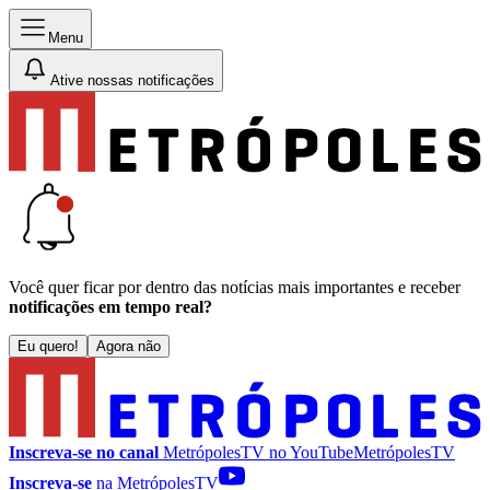
Menu
Ative nossas notificações
Você quer ficar por dentro das notícias mais importantes e receber
notificações em tempo real?
Eu quero!
Agora não
Inscreva-se no canal
MetrópolesTV no
YouTube
MetrópolesTV
Inscreva-se
na MetrópolesTV