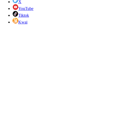
X
YouTube
Tiktok
Kwai