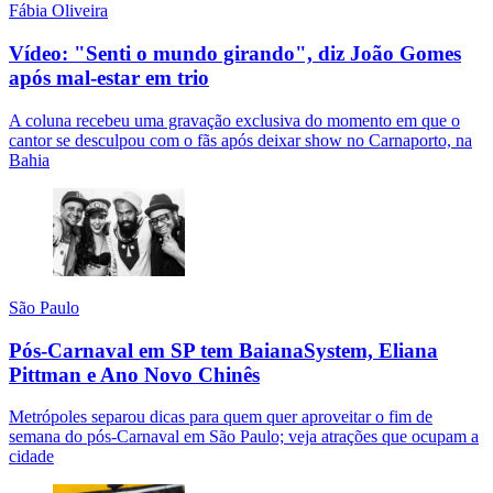
Fábia Oliveira
Vídeo: "Senti o mundo girando", diz João Gomes
após mal-estar em trio
A coluna recebeu uma gravação exclusiva do momento em que o
cantor se desculpou com o fãs após deixar show no Carnaporto, na
Bahia
São Paulo
Pós-Carnaval em SP tem BaianaSystem, Eliana
Pittman e Ano Novo Chinês
Metrópoles separou dicas para quem quer aproveitar o fim de
semana do pós-Carnaval em São Paulo; veja atrações que ocupam a
cidade