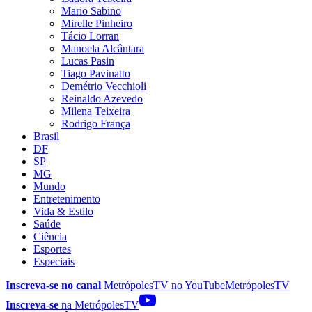
Mario Sabino
Mirelle Pinheiro
Tácio Lorran
Manoela Alcântara
Lucas Pasin
Tiago Pavinatto
Demétrio Vecchioli
Reinaldo Azevedo
Milena Teixeira
Rodrigo França
Brasil
DF
SP
MG
Mundo
Entretenimento
Vida & Estilo
Saúde
Ciência
Esportes
Especiais
Inscreva-se no canal
MetrópolesTV no
YouTube
MetrópolesTV
Inscreva-se
na MetrópolesTV