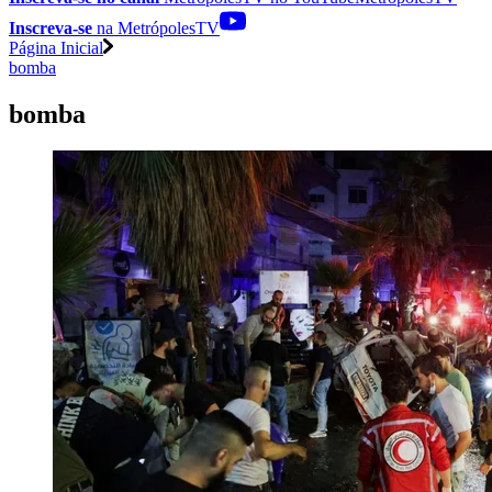
Inscreva-se
na MetrópolesTV
Página Inicial
bomba
bomba