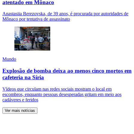
atentado em Mônaco
Anastasiia Berezovska, de 39 anos, é procurada por autoridades de
Mônaco por tentativa de assassinato
Mundo
Explosão de bomba deixa ao menos cinco mortos em
cafeteria na Síria
Vídeos que circulam nas redes sociais mostram o local em
escombros, enquanto pessoas desesperadas gritam em meio aos
cadáveres e feridos
Ver mais notícias