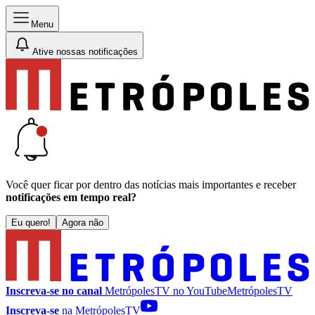
Menu
Ative nossas notificações
Você quer ficar por dentro das notícias mais importantes e receber
notificações em tempo real?
Eu quero!
Agora não
Inscreva-se no canal
MetrópolesTV no
YouTube
MetrópolesTV
Inscreva-se
na MetrópolesTV