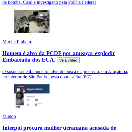
de bomba. Caso é investigado pela Polícia Federal
Mirelle Pinheiro
Homem é alvo da PCDF por ameaçar explodir
Embaixada dos EUA.
Veja
vídeo
O suspeito de 42 anos foi alvo de busca e apreensão, em Araçatuba,
no interior de São Paulo, nesta quarta-feira (8/7)
Mundo
Interpol procura mulher ucraniana acusada de