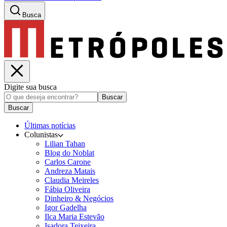
Busca
Digite sua busca
Buscar
Buscar
Últimas notícias
Colunistas
Lilian Tahan
Blog do Noblat
Carlos Carone
Andreza Matais
Claudia Meireles
Fábia Oliveira
Dinheiro & Negócios
Igor Gadelha
Ilca Maria Estevão
Isadora Teixeira