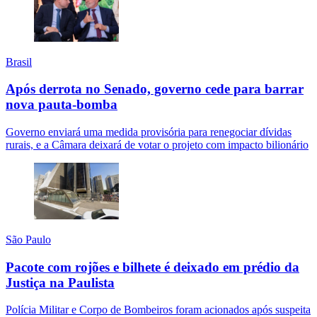
Brasil
Após derrota no Senado, governo cede para barrar
nova pauta-bomba
Governo enviará uma medida provisória para renegociar dívidas
rurais, e a Câmara deixará de votar o projeto com impacto bilionário
São Paulo
Pacote com rojões e bilhete é deixado em prédio da
Justiça na Paulista
Polícia Militar e Corpo de Bombeiros foram acionados após suspeita