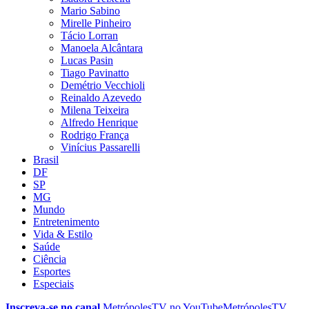
Mario Sabino
Mirelle Pinheiro
Tácio Lorran
Manoela Alcântara
Lucas Pasin
Tiago Pavinatto
Demétrio Vecchioli
Reinaldo Azevedo
Milena Teixeira
Alfredo Henrique
Rodrigo França
Vinícius Passarelli
Brasil
DF
SP
MG
Mundo
Entretenimento
Vida & Estilo
Saúde
Ciência
Esportes
Especiais
Inscreva-se no canal
MetrópolesTV no
YouTube
MetrópolesTV