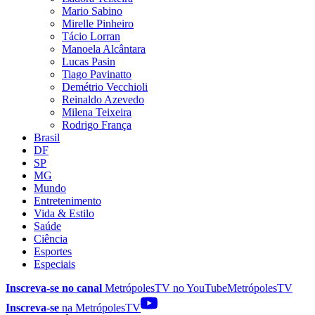
Mario Sabino
Mirelle Pinheiro
Tácio Lorran
Manoela Alcântara
Lucas Pasin
Tiago Pavinatto
Demétrio Vecchioli
Reinaldo Azevedo
Milena Teixeira
Rodrigo França
Brasil
DF
SP
MG
Mundo
Entretenimento
Vida & Estilo
Saúde
Ciência
Esportes
Especiais
Inscreva-se no canal
MetrópolesTV no
YouTube
MetrópolesTV
Inscreva-se
na MetrópolesTV