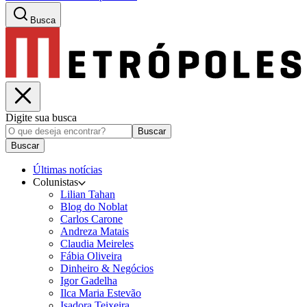
Busca
Digite sua busca
Buscar
Buscar
Últimas notícias
Colunistas
Lilian Tahan
Blog do Noblat
Carlos Carone
Andreza Matais
Claudia Meireles
Fábia Oliveira
Dinheiro & Negócios
Igor Gadelha
Ilca Maria Estevão
Isadora Teixeira