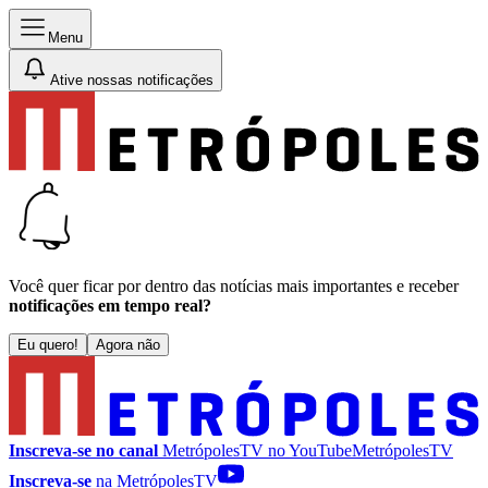
Menu
Ative nossas notificações
Você quer ficar por dentro das notícias mais importantes e receber
notificações em tempo real?
Eu quero!
Agora não
Inscreva-se no canal
MetrópolesTV no
YouTube
MetrópolesTV
Inscreva-se
na MetrópolesTV