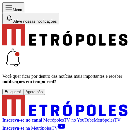
Menu
Ative nossas notificações
Você quer ficar por dentro das notícias mais importantes e receber
notificações em tempo real?
Eu quero!
Agora não
Inscreva-se no canal
MetrópolesTV no
YouTube
MetrópolesTV
Inscreva-se
na MetrópolesTV