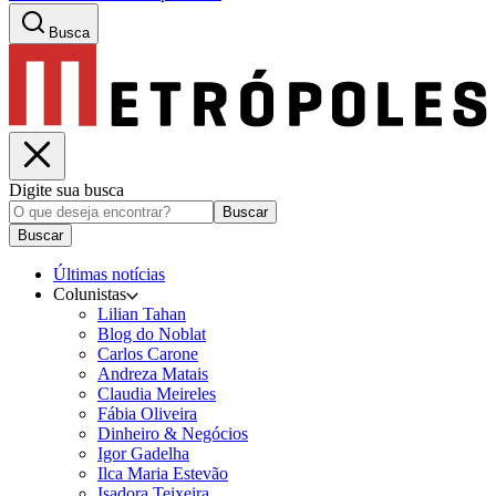
Busca
Digite sua busca
Buscar
Buscar
Últimas notícias
Colunistas
Lilian Tahan
Blog do Noblat
Carlos Carone
Andreza Matais
Claudia Meireles
Fábia Oliveira
Dinheiro & Negócios
Igor Gadelha
Ilca Maria Estevão
Isadora Teixeira