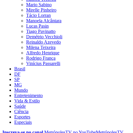
Mario Sabino
Mirelle Pinheiro
Tácio Lorran
Manoela Alcântara
Lucas Pasin
Tiago Pavinatto
Demétrio Vecchioli
Reinaldo Azevedo
Milena Teixeira
Alfredo Henrique
Rodrigo França
Vinícius Passarelli
Brasil
DF
SP
MG
Mundo
Entretenimento
Vida & Estilo
Saúde
Ciência
Esportes
Especiais
Inscreva-se no canal
MetrópolesTV no
YouTube
MetrópolesTV