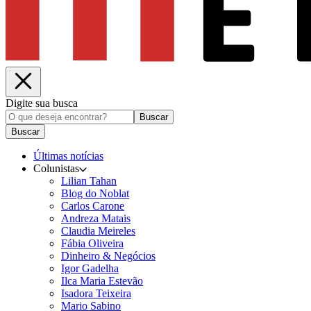
Digite sua busca
Buscar
Buscar
Últimas notícias
Colunistas
Lilian Tahan
Blog do Noblat
Carlos Carone
Andreza Matais
Claudia Meireles
Fábia Oliveira
Dinheiro & Negócios
Igor Gadelha
Ilca Maria Estevão
Isadora Teixeira
Mario Sabino