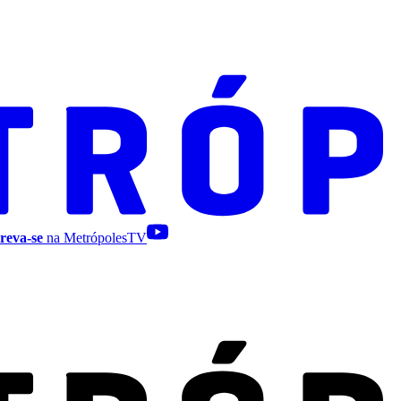
reva-se
na MetrópolesTV