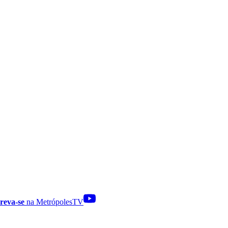
reva-se
na MetrópolesTV