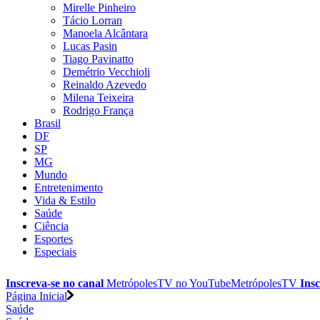
Mirelle Pinheiro
Tácio Lorran
Manoela Alcântara
Lucas Pasin
Tiago Pavinatto
Demétrio Vecchioli
Reinaldo Azevedo
Milena Teixeira
Rodrigo França
Brasil
DF
SP
MG
Mundo
Entretenimento
Vida & Estilo
Saúde
Ciência
Esportes
Especiais
Inscreva-se no canal
MetrópolesTV no
YouTube
MetrópolesTV
Insc
Página Inicial
Saúde