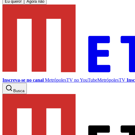
Eu quero!
Agora não
Inscreva-se no canal
MetrópolesTV no
YouTube
MetrópolesTV
Insc
Busca