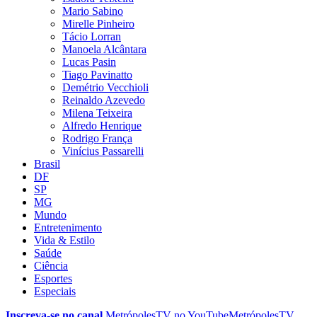
Mario Sabino
Mirelle Pinheiro
Tácio Lorran
Manoela Alcântara
Lucas Pasin
Tiago Pavinatto
Demétrio Vecchioli
Reinaldo Azevedo
Milena Teixeira
Alfredo Henrique
Rodrigo França
Vinícius Passarelli
Brasil
DF
SP
MG
Mundo
Entretenimento
Vida & Estilo
Saúde
Ciência
Esportes
Especiais
Inscreva-se no canal
MetrópolesTV no
YouTube
MetrópolesTV