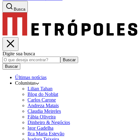
Busca
Digite sua busca
Buscar
Buscar
Últimas notícias
Colunistas
Lilian Tahan
Blog do Noblat
Carlos Carone
Andreza Matais
Claudia Meireles
Fábia Oliveira
Dinheiro & Negócios
Igor Gadelha
Ilca Maria Estevão
Isadora Teixeira