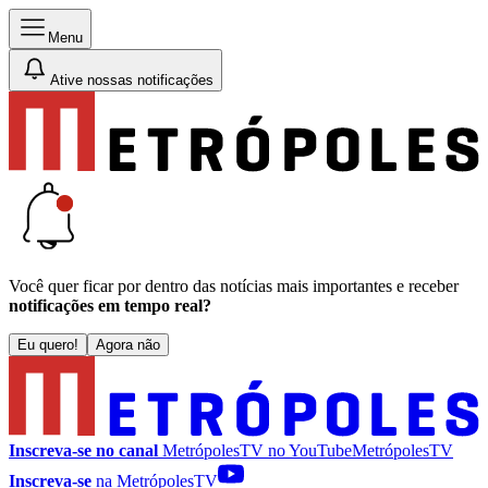
Menu
Ative nossas notificações
Você quer ficar por dentro das notícias mais importantes e receber
notificações em tempo real?
Eu quero!
Agora não
Inscreva-se no canal
MetrópolesTV no
YouTube
MetrópolesTV
Inscreva-se
na MetrópolesTV