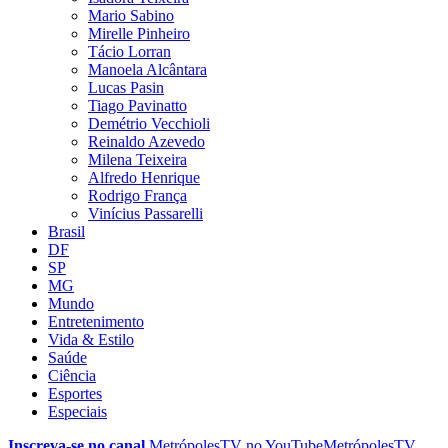
Mario Sabino
Mirelle Pinheiro
Tácio Lorran
Manoela Alcântara
Lucas Pasin
Tiago Pavinatto
Demétrio Vecchioli
Reinaldo Azevedo
Milena Teixeira
Alfredo Henrique
Rodrigo França
Vinícius Passarelli
Brasil
DF
SP
MG
Mundo
Entretenimento
Vida & Estilo
Saúde
Ciência
Esportes
Especiais
Inscreva-se no canal
MetrópolesTV no
YouTube
MetrópolesTV