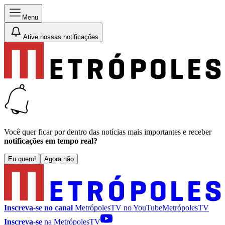
Menu
Ative nossas notificações
Você quer ficar por dentro das notícias mais importantes e receber
notificações em tempo real?
Eu quero!
Agora não
Inscreva-se no canal
MetrópolesTV no
YouTube
MetrópolesTV
Inscreva-se
na MetrópolesTV