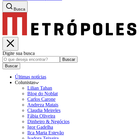
Busca
Digite sua busca
Buscar
Buscar
Últimas notícias
Colunistas
Lilian Tahan
Blog do Noblat
Carlos Carone
Andreza Matais
Claudia Meireles
Fábia Oliveira
Dinheiro & Negócios
Igor Gadelha
Ilca Maria Estevão
Isadora Teixeira