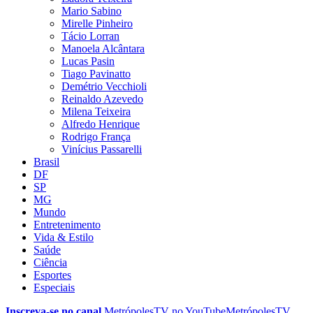
Mario Sabino
Mirelle Pinheiro
Tácio Lorran
Manoela Alcântara
Lucas Pasin
Tiago Pavinatto
Demétrio Vecchioli
Reinaldo Azevedo
Milena Teixeira
Alfredo Henrique
Rodrigo França
Vinícius Passarelli
Brasil
DF
SP
MG
Mundo
Entretenimento
Vida & Estilo
Saúde
Ciência
Esportes
Especiais
Inscreva-se no canal
MetrópolesTV no
YouTube
MetrópolesTV